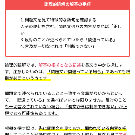
論理的読解の解答の手順
1. 問題文を見て特徴的な語句を確認する
2. その語句を含む、問題文通りの内容があれば「正し
い」
3. 反対のことが述べられていたら「間違っている」
4. 言及が一切なければ「判断できない」
論理的読解では、
解答の根拠となる記述
を長文の中から探しま
す。注意したいのは、
「問題文が間違っている場合」であっても根
拠が必要という点です。
問題文で述べられていることと一致する文章がないからといっ
て、「間違っている」を選べばいいとは限りません。
反対のこと
も一切言及されていない場合、
「長文からは判断できない」
が正
解である可能性もあります。
根拠を探す際は、
先に問題文を見ておき、
問われている内容
を把
握しておくことが効果的です。
問題文の内容を、長文を見て
答え