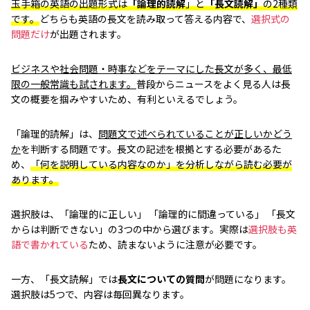
玉手箱の英語の出題形式は
「論理的読解
」と
「長文読解」
の2種類
です。
どちらも英語の長文を読み取って答える内容で、
選択式の
問題だけ
が出題されます。
ビジネスや社会問題・時事などをテーマにした長文が多く、最低
限の一般常識も試されます。
普段からニュースをよく見る人は長
文の概要を掴みやすいため、有利といえるでしょう。
「論理的読解」は、
問題文で述べられていることが正しいかどう
か
を判断する問題です。長文の記述を根拠とする必要があるた
め、
「何を説明している内容なのか」を分析しながら読む必要が
あります。
選択肢は、「論理的に正しい」 「論理的に間違っている」 「長文
からは判断できない」の3つの中から選びます。実際は
選択肢も英
語で書かれている
ため、読まないように注意が必要です。
一方、「長文読解」では
長文についての質問
が問題になります。
選択肢は5つで、内容は毎回異なります。