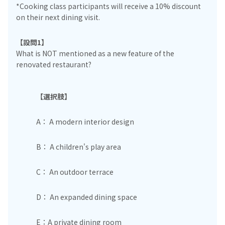
*Cooking class participants will receive a 10% discount
on their next dining visit.
【設問1】
What is NOT mentioned as a new feature of the
renovated restaurant?
【選択肢】
A： A modern interior design
B： A children's play area
C： An outdoor terrace
D： An expanded dining space
E：A private dining room