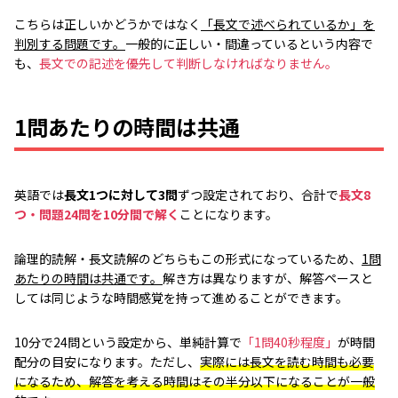
こちらは正しいかどうかではなく
「長文で述べられているか」を
判別する問題です。
一般的に正しい・間違っているという内容で
も、
長文での記述を優先して判断しなければなりません。
1問あたりの時間は共通
英語では
長文1つに対して3問
ずつ設定されており、合計で
長文8
つ・問題24問を10分間で解く
ことになります。
論理的読解・長文読解のどちらもこの形式になっているため、
1問
あたりの時間は共通です。
解き方は異なりますが、解答ペースと
しては同じような時間感覚を持って進めることができます。
10分で24問という設定から、単純計算で
「1問40秒程度」
が時間
配分の目安になります。ただし、
実際には長文を読む時間も必要
になるため、解答を考える時間はその半分以下になることが一般