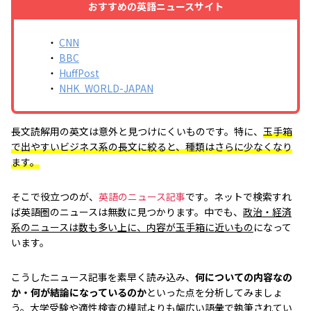
おすすめの英語ニュースサイト
・
CNN
・
BBC
・
HuffPost
・
NHK_WORLD-JAPAN
長文読解用の英文は意外と見つけにくいものです。特に、
玉手箱
で出やすいビジネス系の長文に絞ると、種類はさらに少なくなり
ます。
そこで役立つのが、
英語のニュース記事
です。ネットで検索すれ
ば英語圏のニュースは無数に見つかります。中でも、
政治・経済
系のニュースは数も多い上に、内容が玉手箱に近いもの
になって
います。
こうしたニュース記事を素早く読み込み、
何についての内容なの
か・何が結論になっているのか
といった点を分析してみましょ
う。大学受験や適性検査の模試よりも幅広い語彙で執筆されてい