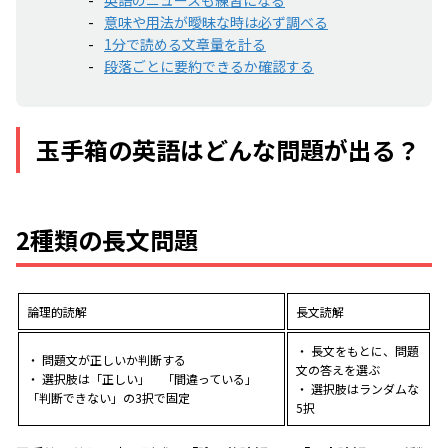
意味や用法が曖昧な時は必ず調べる
1分で読める文章量を計る
段落ごとに要約できるか確認する
玉手箱の英語はどんな問題が出る？
2種類の長文問題
論理的読解
長文読解
・ 長文をもとに、問題
・ 問題文が正しいか判断する
文の答えを選ぶ
・ 選択肢は「正しい」 「間違っている」
・ 選択肢はランダムな
「判断できない」の3択で固定
5択