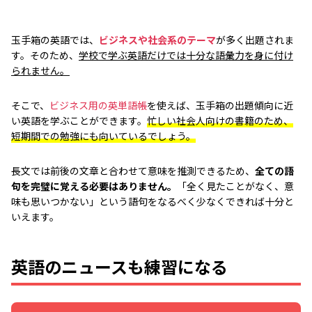
玉手箱の英語では、
ビジネスや社会系のテーマ
が多く出題されま
す。そのため、
学校で学ぶ英語だけでは十分な語彙力を身に付け
られません。
そこで、
ビジネス用の英単語帳
を使えば、玉手箱の出題傾向に近
い英語を学ぶことができます。
忙しい社会人向けの書籍のため、
短期間での勉強にも向いているでしょう。
長文では前後の文章と合わせて意味を推測できるため、
全ての語
句を完璧に覚える必要はありません。
「全く見たことがなく、意
味も思いつかない」という語句をなるべく少なくできれば十分と
いえます。
英語のニュースも練習になる