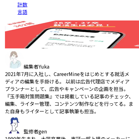
計数
言語
編集者
Yuka
2021年7月に入社し、CareerMineをはじめとする就活メ
ディアの編集を手掛ける。 以前は広告代理店でメディア
プランナーとして、広告やキャンペーンの企画を担当。
『玉手箱対策問題集』では掲載している記事のチェック、
編集、ライター管理、コンテンツ制作などを行ってる。ま
た自身もライターとして記事執筆も担当。
監修者
gen
1990年生まれ。大学卒業後、東証一部上場のメーカーに