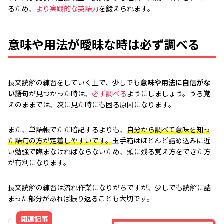
るため、
より実践的な英語力
を鍛えられます。
意味や用法が曖昧な時は必ず調べる
長文読解の練習をしていく上で、少しでも
意味や用法に自信がな
い語句
が見つかった時は、
必ず調べる
ようにしましょう。うろ覚
えのままでは、次に見た時にも困る原因になります。
また、単語帳でただ暗記するよりも、
自分から調べて意味を知っ
た語句の方が定着しやすいです。
玉手箱はほとんど詰め込みに近
い勉強で臨まなければならないため、頭に残る覚え方をできた方
が有利になります。
長文読解の練習は流れ作業になりがちですが、
少しでも読解に詰
まった部分があれば振り返ることも大切です。
関連記事