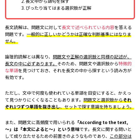
2. 長文中から語句を探す
3. ぴったり当てはまる選択肢が正解
長文読解は、問題文に対して
長文で述べられている内容
を答える
問題です。
一般的に正しいかどうかは正確な判断基準にはなりま
せん。
論理的読解とは異なり、
問題文や正解の選択肢と同様の記述が、
長文の中に必ずあります。
そのため、問題文や選択肢から
特徴的
な単語
を見つけておき、それを長文の中から探すという読み方が
有効です。
ただし、文中で何度も使われている単語を目安にすると、かえっ
て見つかりにくくなることもあります。
問題文と選択肢から
それ
ぞれ1つずつ単語を抜き出し
、セットで探す意識を持ちましょう。
また、問題文に高頻度で用いられる
「According to the text,
～」は「本文によると～」という意味
です。長文に関する問いと
して成り立たせるための前置きのようなものであり、
この部分は