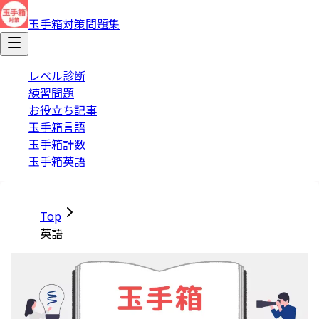
玉手箱対策問題集
レベル診断
練習問題
お役立ち記事
玉手箱言語
玉手箱計数
玉手箱英語
Top
英語