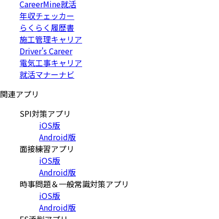
CareerMine就活
年収チェッカー
らくらく履歴書
施工管理キャリア
Driver's Career
電気工事キャリア
就活マナーナビ
関連アプリ
SPI対策アプリ
iOS版
Android版
面接練習アプリ
iOS版
Android版
時事問題＆一般常識対策アプリ
iOS版
Android版
ES添削アプリ