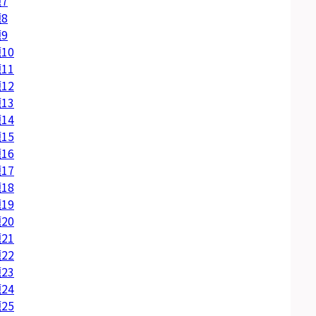
7
8
9
10
11
12
13
14
15
16
17
18
19
20
21
22
23
24
25