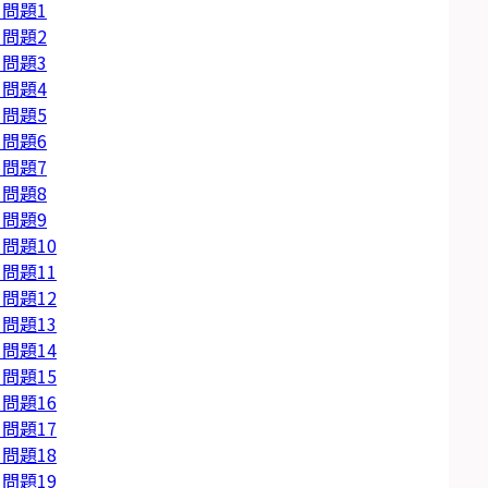
問題1
問題2
問題3
問題4
問題5
問題6
問題7
問題8
問題9
問題10
問題11
問題12
問題13
問題14
問題15
問題16
問題17
問題18
問題19