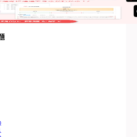
題
0
1