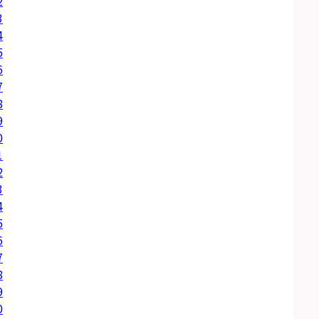
2
3
4
5
6
7
8
9
0
1
2
3
4
5
6
7
8
9
0