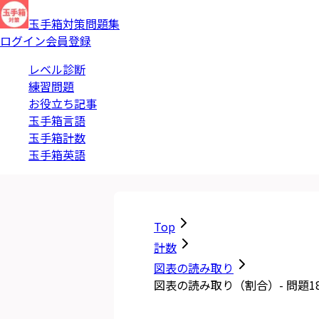
玉手箱対策問題集
ログイン
会員登録
レベル診断
練習問題
お役立ち記事
玉手箱言語
玉手箱計数
玉手箱英語
Top
計数
図表の読み取り
図表の読み取り（割合）- 問題1