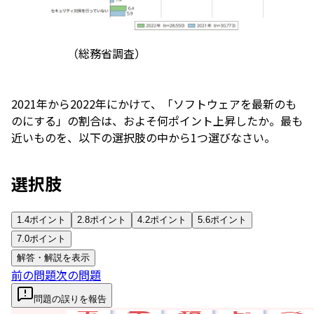
（総務省調査）
2021年から2022年にかけて、「ソフトウェアを最新のも
のにする」の割合は、およそ何ポイント上昇したか。最も
近いものを、以下の選択肢の中から1つ選びなさい。
選択肢
1.4ポイント
2.8ポイント
4.2ポイント
5.6ポイント
7.0ポイント
解答・解説を表示
前の問題
次の問題
問題の誤りを報告