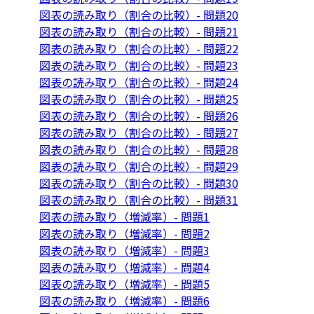
図表の読み取り（割合の比較）- 問題20
図表の読み取り（割合の比較）- 問題21
図表の読み取り（割合の比較）- 問題22
図表の読み取り（割合の比較）- 問題23
図表の読み取り（割合の比較）- 問題24
図表の読み取り（割合の比較）- 問題25
図表の読み取り（割合の比較）- 問題26
図表の読み取り（割合の比較）- 問題27
図表の読み取り（割合の比較）- 問題28
図表の読み取り（割合の比較）- 問題29
図表の読み取り（割合の比較）- 問題30
図表の読み取り（割合の比較）- 問題31
図表の読み取り（増減率）- 問題1
図表の読み取り（増減率）- 問題2
図表の読み取り（増減率）- 問題3
図表の読み取り（増減率）- 問題4
図表の読み取り（増減率）- 問題5
図表の読み取り（増減率）- 問題6