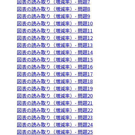
図表の読み取り（増減率）- 問題7
図表の読み取り（増減率）- 問題8
図表の読み取り（増減率）- 問題9
図表の読み取り（増減率）- 問題10
図表の読み取り（増減率）- 問題11
図表の読み取り（増減率）- 問題12
図表の読み取り（増減率）- 問題13
図表の読み取り（増減率）- 問題14
図表の読み取り（増減率）- 問題15
図表の読み取り（増減率）- 問題16
図表の読み取り（増減率）- 問題17
図表の読み取り（増減率）- 問題18
図表の読み取り（増減率）- 問題19
図表の読み取り（増減率）- 問題20
図表の読み取り（増減率）- 問題21
図表の読み取り（増減率）- 問題22
図表の読み取り（増減率）- 問題23
図表の読み取り（増減率）- 問題24
図表の読み取り（増減率）- 問題25