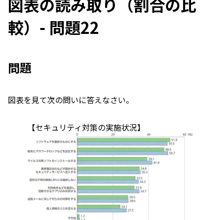
図表の読み取り（割合の比
較）- 問題22
問題
図表を見て次の問いに答えなさい。
【セキュリティ対策の実施状況】