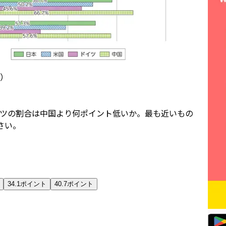
）
ツの割合は中国より何ポイント低いか。最も近いもの
さい。
34.1ポイント
40.7ポイント