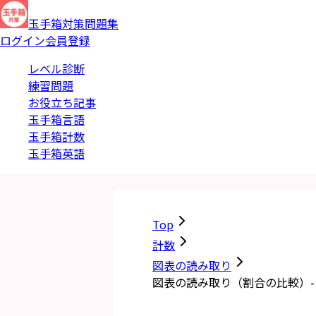
玉手箱対策問題集
ログイン
会員登録
レベル診断
練習問題
お役立ち記事
玉手箱言語
玉手箱計数
玉手箱英語
Top
計数
図表の読み取り
図表の読み取り（割合の比較）- 