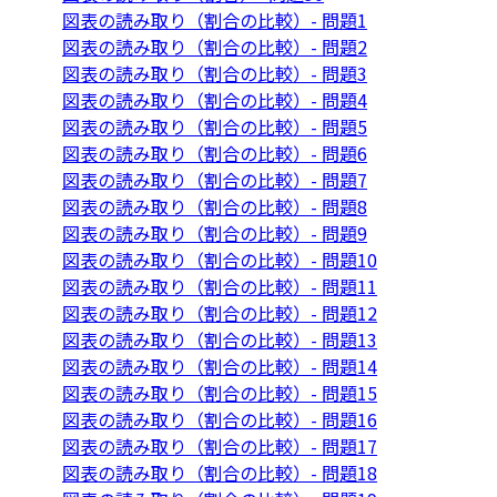
図表の読み取り（割合の比較）- 問題1
図表の読み取り（割合の比較）- 問題2
図表の読み取り（割合の比較）- 問題3
図表の読み取り（割合の比較）- 問題4
図表の読み取り（割合の比較）- 問題5
図表の読み取り（割合の比較）- 問題6
図表の読み取り（割合の比較）- 問題7
図表の読み取り（割合の比較）- 問題8
図表の読み取り（割合の比較）- 問題9
図表の読み取り（割合の比較）- 問題10
図表の読み取り（割合の比較）- 問題11
図表の読み取り（割合の比較）- 問題12
図表の読み取り（割合の比較）- 問題13
図表の読み取り（割合の比較）- 問題14
図表の読み取り（割合の比較）- 問題15
図表の読み取り（割合の比較）- 問題16
図表の読み取り（割合の比較）- 問題17
図表の読み取り（割合の比較）- 問題18