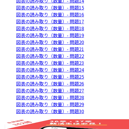
図表の読み取り（数量）- 問題14
図表の読み取り（数量）- 問題15
図表の読み取り（数量）- 問題16
図表の読み取り（数量）- 問題17
図表の読み取り（数量）- 問題18
図表の読み取り（数量）- 問題19
図表の読み取り（数量）- 問題20
図表の読み取り（数量）- 問題21
図表の読み取り（数量）- 問題22
図表の読み取り（数量）- 問題23
図表の読み取り（数量）- 問題24
図表の読み取り（数量）- 問題25
図表の読み取り（数量）- 問題26
図表の読み取り（数量）- 問題27
図表の読み取り（数量）- 問題28
図表の読み取り（数量）- 問題29
図表の読み取り（数量）- 問題30