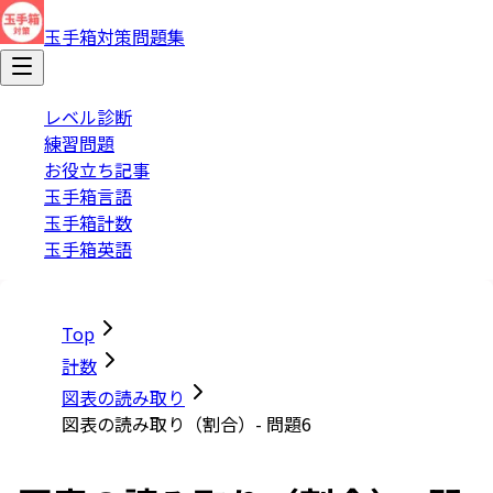
玉手箱対策問題集
レベル診断
練習問題
お役立ち記事
玉手箱言語
玉手箱計数
玉手箱英語
Top
計数
図表の読み取り
図表の読み取り（割合）- 問題6