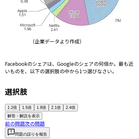
（企業データより作成）
Facebookのシェアは、Googleのシェアの何倍か。最も近
いものを、以下の選択肢の中から1つ選びなさい。
選択肢
1.2倍
1.5倍
1.8倍
2.1倍
2.4倍
解答・解説を表示
前の問題
次の問題
問題の誤りを報告