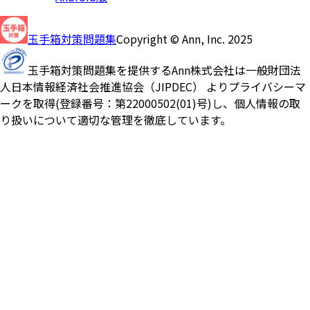
玉手箱対策問題集
Copyright © Ann, Inc. 2025
玉手箱対策問題集を提供するAnn株式会社は一般財団法
人日本情報経済社会推進協会（JIPDEC） よりプライバシーマ
ークを取得(登録番号：第22000502(01)号)し、個人情報の取
り扱いについて適切な管理を徹底しています。