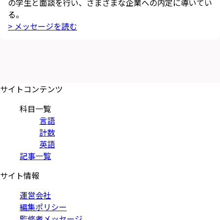
の学生と面談を行い、さまざまな企業への内定に導いてい
る。
> メッセージを読む
サイトコンテンツ
科目一覧
言語
計数
英語
記事一覧
サイト情報
運営会社
編集ポリシー
監修者メッセージ