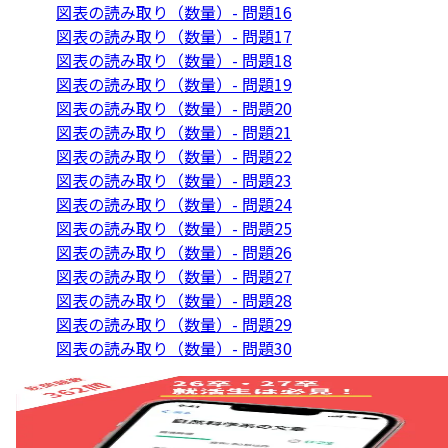
図表の読み取り（数量）- 問題16
図表の読み取り（数量）- 問題17
図表の読み取り（数量）- 問題18
図表の読み取り（数量）- 問題19
図表の読み取り（数量）- 問題20
図表の読み取り（数量）- 問題21
図表の読み取り（数量）- 問題22
図表の読み取り（数量）- 問題23
図表の読み取り（数量）- 問題24
図表の読み取り（数量）- 問題25
図表の読み取り（数量）- 問題26
図表の読み取り（数量）- 問題27
図表の読み取り（数量）- 問題28
図表の読み取り（数量）- 問題29
図表の読み取り（数量）- 問題30