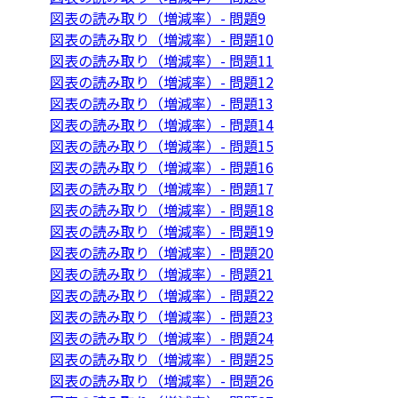
図表の読み取り（増減率）- 問題9
図表の読み取り（増減率）- 問題10
図表の読み取り（増減率）- 問題11
図表の読み取り（増減率）- 問題12
図表の読み取り（増減率）- 問題13
図表の読み取り（増減率）- 問題14
図表の読み取り（増減率）- 問題15
図表の読み取り（増減率）- 問題16
図表の読み取り（増減率）- 問題17
図表の読み取り（増減率）- 問題18
図表の読み取り（増減率）- 問題19
図表の読み取り（増減率）- 問題20
図表の読み取り（増減率）- 問題21
図表の読み取り（増減率）- 問題22
図表の読み取り（増減率）- 問題23
図表の読み取り（増減率）- 問題24
図表の読み取り（増減率）- 問題25
図表の読み取り（増減率）- 問題26