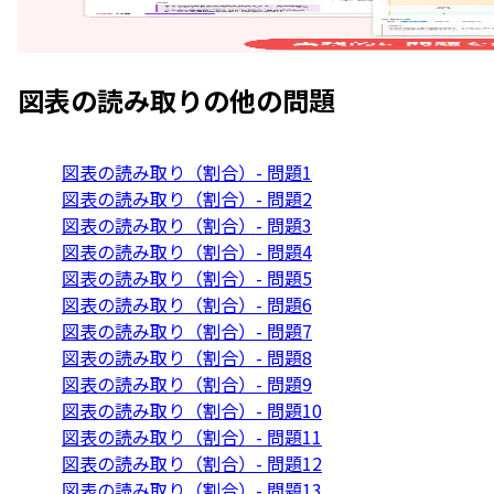
図表の読み取り
の他の問題
図表の読み取り（割合）- 問題1
図表の読み取り（割合）- 問題2
図表の読み取り（割合）- 問題3
図表の読み取り（割合）- 問題4
図表の読み取り（割合）- 問題5
図表の読み取り（割合）- 問題6
図表の読み取り（割合）- 問題7
図表の読み取り（割合）- 問題8
図表の読み取り（割合）- 問題9
図表の読み取り（割合）- 問題10
図表の読み取り（割合）- 問題11
図表の読み取り（割合）- 問題12
図表の読み取り（割合）- 問題13