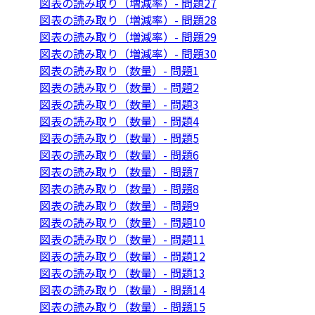
図表の読み取り（増減率）- 問題27
図表の読み取り（増減率）- 問題28
図表の読み取り（増減率）- 問題29
図表の読み取り（増減率）- 問題30
図表の読み取り（数量）- 問題1
図表の読み取り（数量）- 問題2
図表の読み取り（数量）- 問題3
図表の読み取り（数量）- 問題4
図表の読み取り（数量）- 問題5
図表の読み取り（数量）- 問題6
図表の読み取り（数量）- 問題7
図表の読み取り（数量）- 問題8
図表の読み取り（数量）- 問題9
図表の読み取り（数量）- 問題10
図表の読み取り（数量）- 問題11
図表の読み取り（数量）- 問題12
図表の読み取り（数量）- 問題13
図表の読み取り（数量）- 問題14
図表の読み取り（数量）- 問題15