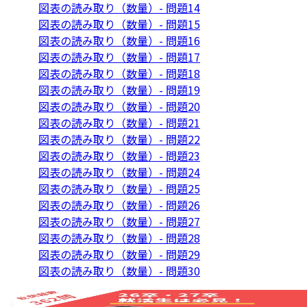
図表の読み取り（数量）- 問題14
図表の読み取り（数量）- 問題15
図表の読み取り（数量）- 問題16
図表の読み取り（数量）- 問題17
図表の読み取り（数量）- 問題18
図表の読み取り（数量）- 問題19
図表の読み取り（数量）- 問題20
図表の読み取り（数量）- 問題21
図表の読み取り（数量）- 問題22
図表の読み取り（数量）- 問題23
図表の読み取り（数量）- 問題24
図表の読み取り（数量）- 問題25
図表の読み取り（数量）- 問題26
図表の読み取り（数量）- 問題27
図表の読み取り（数量）- 問題28
図表の読み取り（数量）- 問題29
図表の読み取り（数量）- 問題30