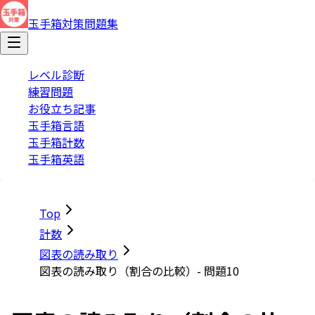
玉手箱対策問題集
レベル診断
練習問題
お役立ち記事
玉手箱言語
玉手箱計数
玉手箱英語
Top
計数
図表の読み取り
図表の読み取り（割合の比較）- 問題10