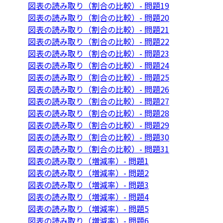
図表の読み取り（割合の比較）- 問題19
図表の読み取り（割合の比較）- 問題20
図表の読み取り（割合の比較）- 問題21
図表の読み取り（割合の比較）- 問題22
図表の読み取り（割合の比較）- 問題23
図表の読み取り（割合の比較）- 問題24
図表の読み取り（割合の比較）- 問題25
図表の読み取り（割合の比較）- 問題26
図表の読み取り（割合の比較）- 問題27
図表の読み取り（割合の比較）- 問題28
図表の読み取り（割合の比較）- 問題29
図表の読み取り（割合の比較）- 問題30
図表の読み取り（割合の比較）- 問題31
図表の読み取り（増減率）- 問題1
図表の読み取り（増減率）- 問題2
図表の読み取り（増減率）- 問題3
図表の読み取り（増減率）- 問題4
図表の読み取り（増減率）- 問題5
図表の読み取り（増減率）- 問題6