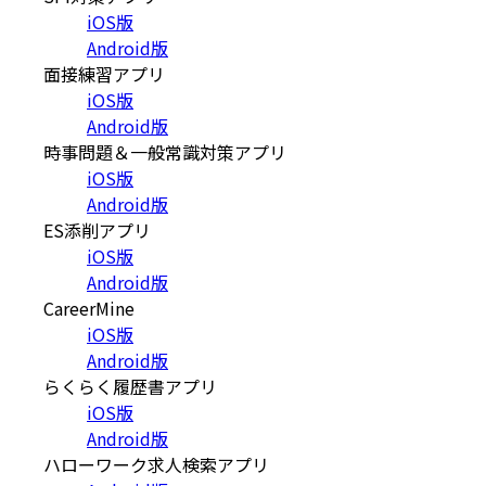
iOS版
Android版
面接練習アプリ
iOS版
Android版
時事問題＆一般常識対策アプリ
iOS版
Android版
ES添削アプリ
iOS版
Android版
CareerMine
iOS版
Android版
らくらく履歴書アプリ
iOS版
Android版
ハローワーク求人検索アプリ