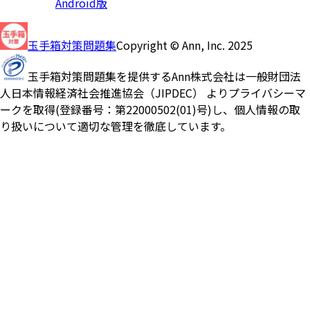
Android版
玉手箱対策問題集
Copyright © Ann, Inc. 2025
玉手箱対策問題集を提供するAnn株式会社は一般財団法
人日本情報経済社会推進協会（JIPDEC） よりプライバシーマ
ークを取得(登録番号：第22000502(01)号)し、個人情報の取
り扱いについて適切な管理を徹底しています。