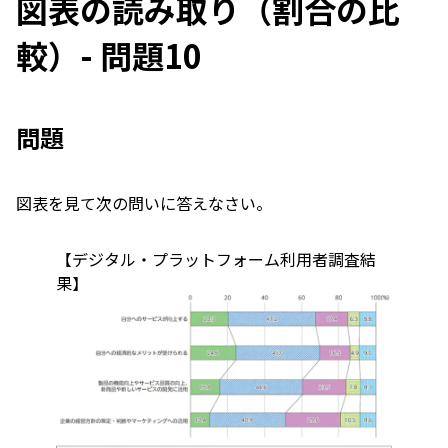
図表の読み取り（割合の比
較）- 問題10
問題
図表を見て次の問いに答えなさい。
【デジタル・プラットフォーム利用者調査結
果】