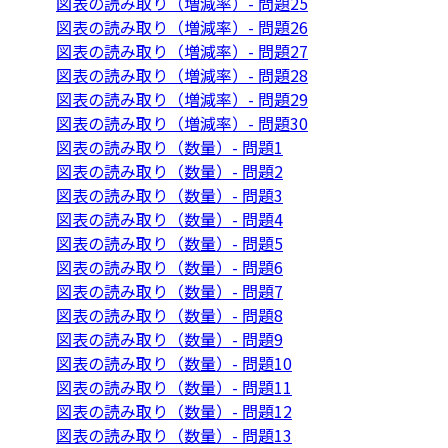
図表の読み取り（増減率）- 問題25
図表の読み取り（増減率）- 問題26
図表の読み取り（増減率）- 問題27
図表の読み取り（増減率）- 問題28
図表の読み取り（増減率）- 問題29
図表の読み取り（増減率）- 問題30
図表の読み取り（数量）- 問題1
図表の読み取り（数量）- 問題2
図表の読み取り（数量）- 問題3
図表の読み取り（数量）- 問題4
図表の読み取り（数量）- 問題5
図表の読み取り（数量）- 問題6
図表の読み取り（数量）- 問題7
図表の読み取り（数量）- 問題8
図表の読み取り（数量）- 問題9
図表の読み取り（数量）- 問題10
図表の読み取り（数量）- 問題11
図表の読み取り（数量）- 問題12
図表の読み取り（数量）- 問題13