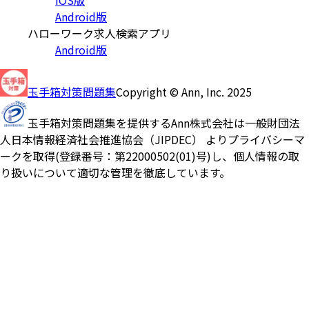
Android版
ハローワーク求人検索アプリ
Android版
玉手箱対策問題集
Copyright © Ann, Inc. 2025
玉手箱対策問題集を提供するAnn株式会社は一般財団法
人日本情報経済社会推進協会（JIPDEC） よりプライバシーマ
ークを取得(登録番号：第22000502(01)号)し、個人情報の取
り扱いについて適切な管理を徹底しています。