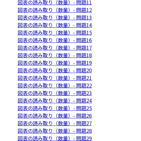
図表の読み取り（数量）- 問題11
図表の読み取り（数量）- 問題12
図表の読み取り（数量）- 問題13
図表の読み取り（数量）- 問題14
図表の読み取り（数量）- 問題15
図表の読み取り（数量）- 問題16
図表の読み取り（数量）- 問題17
図表の読み取り（数量）- 問題18
図表の読み取り（数量）- 問題19
図表の読み取り（数量）- 問題20
図表の読み取り（数量）- 問題21
図表の読み取り（数量）- 問題22
図表の読み取り（数量）- 問題23
図表の読み取り（数量）- 問題24
図表の読み取り（数量）- 問題25
図表の読み取り（数量）- 問題26
図表の読み取り（数量）- 問題27
図表の読み取り（数量）- 問題28
図表の読み取り（数量）- 問題29