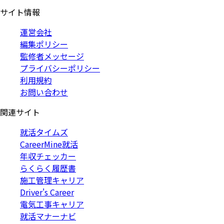
サイト情報
運営会社
編集ポリシー
監修者メッセージ
プライバシーポリシー
利用規約
お問い合わせ
関連サイト
就活タイムズ
CareerMine就活
年収チェッカー
らくらく履歴書
施工管理キャリア
Driver's Career
電気工事キャリア
就活マナーナビ