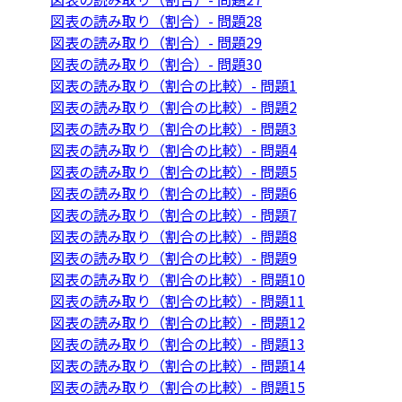
図表の読み取り（割合）- 問題28
図表の読み取り（割合）- 問題29
図表の読み取り（割合）- 問題30
図表の読み取り（割合の比較）- 問題1
図表の読み取り（割合の比較）- 問題2
図表の読み取り（割合の比較）- 問題3
図表の読み取り（割合の比較）- 問題4
図表の読み取り（割合の比較）- 問題5
図表の読み取り（割合の比較）- 問題6
図表の読み取り（割合の比較）- 問題7
図表の読み取り（割合の比較）- 問題8
図表の読み取り（割合の比較）- 問題9
図表の読み取り（割合の比較）- 問題10
図表の読み取り（割合の比較）- 問題11
図表の読み取り（割合の比較）- 問題12
図表の読み取り（割合の比較）- 問題13
図表の読み取り（割合の比較）- 問題14
図表の読み取り（割合の比較）- 問題15