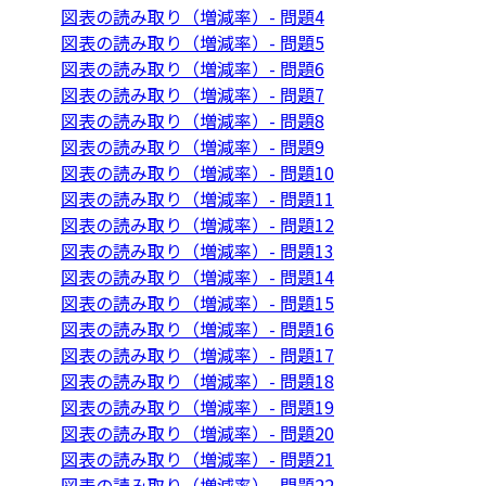
図表の読み取り（増減率）- 問題4
図表の読み取り（増減率）- 問題5
図表の読み取り（増減率）- 問題6
図表の読み取り（増減率）- 問題7
図表の読み取り（増減率）- 問題8
図表の読み取り（増減率）- 問題9
図表の読み取り（増減率）- 問題10
図表の読み取り（増減率）- 問題11
図表の読み取り（増減率）- 問題12
図表の読み取り（増減率）- 問題13
図表の読み取り（増減率）- 問題14
図表の読み取り（増減率）- 問題15
図表の読み取り（増減率）- 問題16
図表の読み取り（増減率）- 問題17
図表の読み取り（増減率）- 問題18
図表の読み取り（増減率）- 問題19
図表の読み取り（増減率）- 問題20
図表の読み取り（増減率）- 問題21
図表の読み取り（増減率）- 問題22