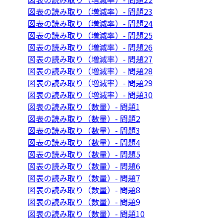
図表の読み取り（増減率）- 問題23
図表の読み取り（増減率）- 問題24
図表の読み取り（増減率）- 問題25
図表の読み取り（増減率）- 問題26
図表の読み取り（増減率）- 問題27
図表の読み取り（増減率）- 問題28
図表の読み取り（増減率）- 問題29
図表の読み取り（増減率）- 問題30
図表の読み取り（数量）- 問題1
図表の読み取り（数量）- 問題2
図表の読み取り（数量）- 問題3
図表の読み取り（数量）- 問題4
図表の読み取り（数量）- 問題5
図表の読み取り（数量）- 問題6
図表の読み取り（数量）- 問題7
図表の読み取り（数量）- 問題8
図表の読み取り（数量）- 問題9
図表の読み取り（数量）- 問題10