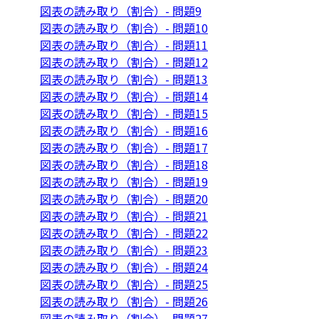
図表の読み取り（割合）- 問題9
図表の読み取り（割合）- 問題10
図表の読み取り（割合）- 問題11
図表の読み取り（割合）- 問題12
図表の読み取り（割合）- 問題13
図表の読み取り（割合）- 問題14
図表の読み取り（割合）- 問題15
図表の読み取り（割合）- 問題16
図表の読み取り（割合）- 問題17
図表の読み取り（割合）- 問題18
図表の読み取り（割合）- 問題19
図表の読み取り（割合）- 問題20
図表の読み取り（割合）- 問題21
図表の読み取り（割合）- 問題22
図表の読み取り（割合）- 問題23
図表の読み取り（割合）- 問題24
図表の読み取り（割合）- 問題25
図表の読み取り（割合）- 問題26
図表の読み取り（割合）- 問題27