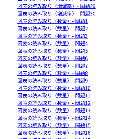
図表の読み取り（増減率）- 問題29
図表の読み取り（増減率）- 問題30
図表の読み取り（数量）- 問題1
図表の読み取り（数量）- 問題2
図表の読み取り（数量）- 問題3
図表の読み取り（数量）- 問題4
図表の読み取り（数量）- 問題5
図表の読み取り（数量）- 問題6
図表の読み取り（数量）- 問題7
図表の読み取り（数量）- 問題8
図表の読み取り（数量）- 問題9
図表の読み取り（数量）- 問題10
図表の読み取り（数量）- 問題11
図表の読み取り（数量）- 問題12
図表の読み取り（数量）- 問題13
図表の読み取り（数量）- 問題14
図表の読み取り（数量）- 問題15
図表の読み取り（数量）- 問題16