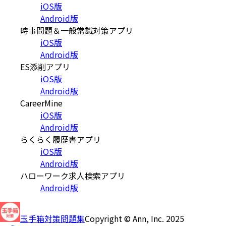
iOS版
Android版
時事問題＆一般常識対策アプリ
iOS版
Android版
ES添削アプリ
iOS版
Android版
CareerMine
iOS版
Android版
らくらく履歴書アプリ
iOS版
Android版
ハローワーク求人検索アプリ
Android版
玉手箱対策問題集
Copyright © Ann, Inc. 2025