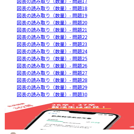
図表の読み取り（数量）- 問題17
図表の読み取り（数量）- 問題18
図表の読み取り（数量）- 問題19
図表の読み取り（数量）- 問題20
図表の読み取り（数量）- 問題21
図表の読み取り（数量）- 問題22
図表の読み取り（数量）- 問題23
図表の読み取り（数量）- 問題24
図表の読み取り（数量）- 問題25
図表の読み取り（数量）- 問題26
図表の読み取り（数量）- 問題27
図表の読み取り（数量）- 問題28
図表の読み取り（数量）- 問題29
図表の読み取り（数量）- 問題30