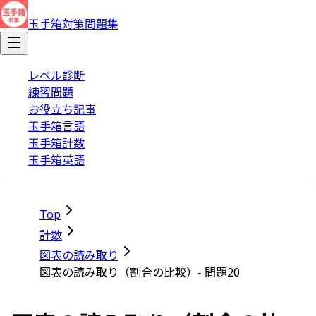
玉手箱対策問題集
レベル診断
練習問題
お役立ち記事
玉手箱言語
玉手箱計数
玉手箱英語
Top
計数
図表の読み取り
図表の読み取り（割合の比較）- 問題20