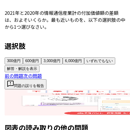
2021年と2020年の情報通信産業計の付加価値額の差額
は、およそいくらか。最も近いものを、以下の選択肢の中
から1つ選びなさい。
選択肢
300億円
600億円
3,000億円
6,000億円
いずれでもない
解答・解説を表示
前の問題
次の問題
問題の誤りを報告
図表の読み取り
の他の問題