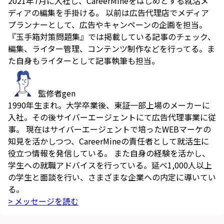
2021年7月に入社し、CareerMineをはじめとする就活メ
ディアの編集を手掛ける。 以前は広告代理店でメディア
プランナーとして、広告やキャンペーンの企画を担当。
『玉手箱対策問題集』では掲載している記事のチェック、
編集、ライター管理、コンテンツ制作などを行ってる。ま
た自身もライターとして記事執筆も担当。
監修者
gen
1990年生まれ。大学卒業後、東証一部上場のメーカーに
入社。その後サイバーエージェントにて広告代理事業に従
事。 現在はサイバーエージェントで培ったWEBマーケの
知見を活かしつつ、CareerMineの責任者として就活生に
役立つ情報を発信している。 また自身の経験を活かし、
学生への就職アドバイスを行っている。延べ1,000人以上
の学生と面談を行い、さまざまな企業への内定に導いてい
る。
> メッセージを読む