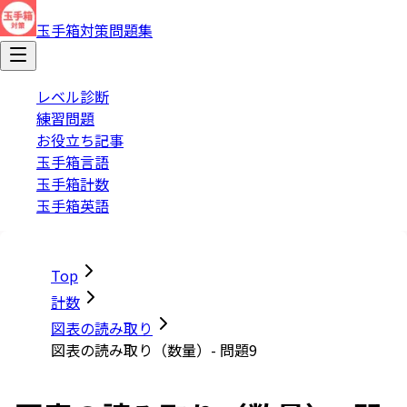
玉手箱対策問題集
レベル診断
練習問題
お役立ち記事
玉手箱言語
玉手箱計数
玉手箱英語
Top
計数
図表の読み取り
図表の読み取り（数量）- 問題9