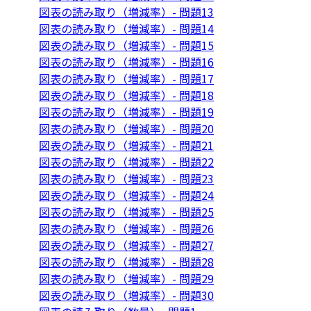
図表の読み取り（増減率）- 問題13
図表の読み取り（増減率）- 問題14
図表の読み取り（増減率）- 問題15
図表の読み取り（増減率）- 問題16
図表の読み取り（増減率）- 問題17
図表の読み取り（増減率）- 問題18
図表の読み取り（増減率）- 問題19
図表の読み取り（増減率）- 問題20
図表の読み取り（増減率）- 問題21
図表の読み取り（増減率）- 問題22
図表の読み取り（増減率）- 問題23
図表の読み取り（増減率）- 問題24
図表の読み取り（増減率）- 問題25
図表の読み取り（増減率）- 問題26
図表の読み取り（増減率）- 問題27
図表の読み取り（増減率）- 問題28
図表の読み取り（増減率）- 問題29
図表の読み取り（増減率）- 問題30