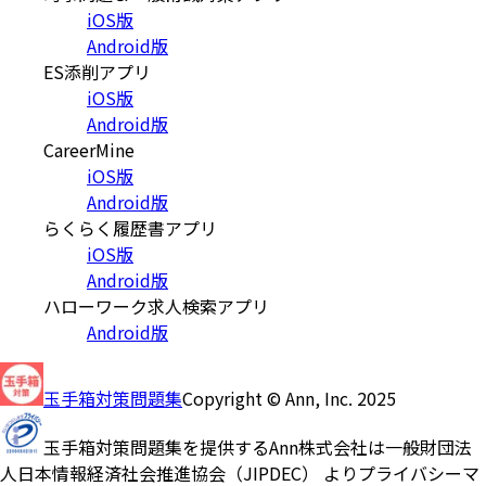
iOS版
Android版
ES添削アプリ
iOS版
Android版
CareerMine
iOS版
Android版
らくらく履歴書アプリ
iOS版
Android版
ハローワーク求人検索アプリ
Android版
玉手箱対策問題集
Copyright © Ann, Inc. 2025
玉手箱対策問題集を提供するAnn株式会社は一般財団法
人日本情報経済社会推進協会（JIPDEC） よりプライバシーマ