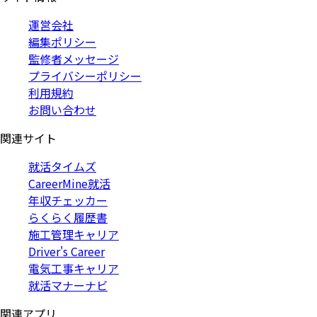
運営会社
編集ポリシー
監修者メッセージ
プライバシーポリシー
利用規約
お問い合わせ
関連サイト
就活タイムズ
CareerMine就活
年収チェッカー
らくらく履歴書
施工管理キャリア
Driver's Career
電気工事キャリア
就活マナーナビ
関連アプリ