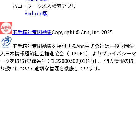
ハローワーク求人検索アプリ
Android版
玉手箱対策問題集
Copyright © Ann, Inc. 2025
玉手箱対策問題集を提供するAnn株式会社は一般財団法
人日本情報経済社会推進協会（JIPDEC） よりプライバシーマ
ークを取得(登録番号：第22000502(01)号)し、個人情報の取
り扱いについて適切な管理を徹底しています。