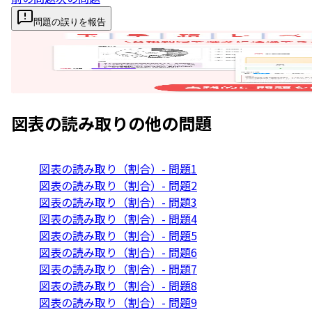
問題の誤りを報告
図表の読み取り
の他の問題
図表の読み取り（割合）- 問題1
図表の読み取り（割合）- 問題2
図表の読み取り（割合）- 問題3
図表の読み取り（割合）- 問題4
図表の読み取り（割合）- 問題5
図表の読み取り（割合）- 問題6
図表の読み取り（割合）- 問題7
図表の読み取り（割合）- 問題8
図表の読み取り（割合）- 問題9