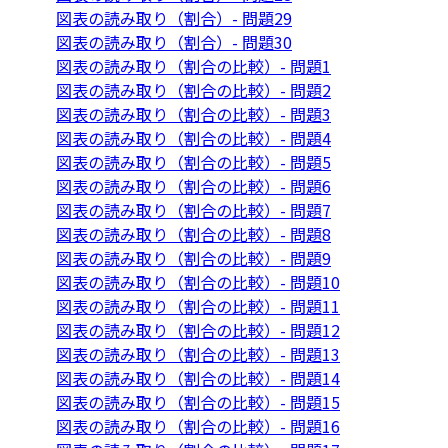
図表の読み取り（割合）- 問題29
図表の読み取り（割合）- 問題30
図表の読み取り（割合の比較）- 問題1
図表の読み取り（割合の比較）- 問題2
図表の読み取り（割合の比較）- 問題3
図表の読み取り（割合の比較）- 問題4
図表の読み取り（割合の比較）- 問題5
図表の読み取り（割合の比較）- 問題6
図表の読み取り（割合の比較）- 問題7
図表の読み取り（割合の比較）- 問題8
図表の読み取り（割合の比較）- 問題9
図表の読み取り（割合の比較）- 問題10
図表の読み取り（割合の比較）- 問題11
図表の読み取り（割合の比較）- 問題12
図表の読み取り（割合の比較）- 問題13
図表の読み取り（割合の比較）- 問題14
図表の読み取り（割合の比較）- 問題15
図表の読み取り（割合の比較）- 問題16