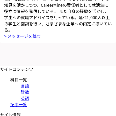
知見を活かしつつ、CareerMineの責任者として就活生に
役立つ情報を発信している。 また自身の経験を活かし、
学生への就職アドバイスを行っている。延べ1,000人以上
の学生と面談を行い、さまざまな企業への内定に導いてい
る。
> メッセージを読む
サイトコンテンツ
科目一覧
言語
計数
英語
記事一覧
サイト情報