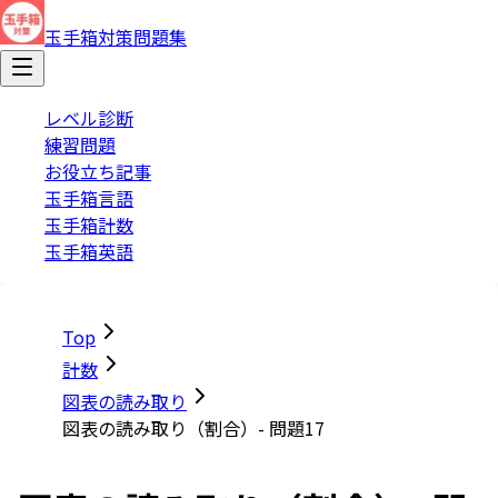
玉手箱対策問題集
レベル診断
練習問題
お役立ち記事
玉手箱言語
玉手箱計数
玉手箱英語
Top
計数
図表の読み取り
図表の読み取り（割合）- 問題17