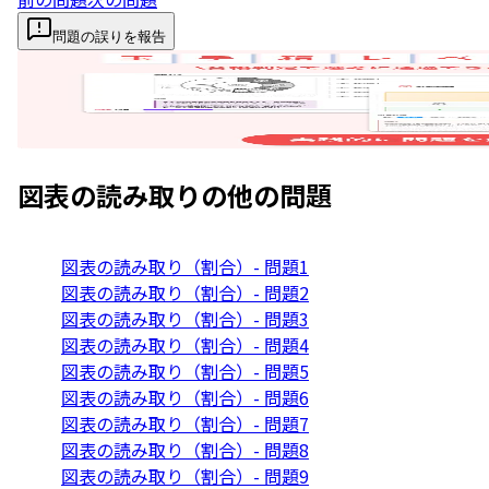
問題の誤りを報告
図表の読み取り
の他の問題
図表の読み取り（割合）- 問題1
図表の読み取り（割合）- 問題2
図表の読み取り（割合）- 問題3
図表の読み取り（割合）- 問題4
図表の読み取り（割合）- 問題5
図表の読み取り（割合）- 問題6
図表の読み取り（割合）- 問題7
図表の読み取り（割合）- 問題8
図表の読み取り（割合）- 問題9