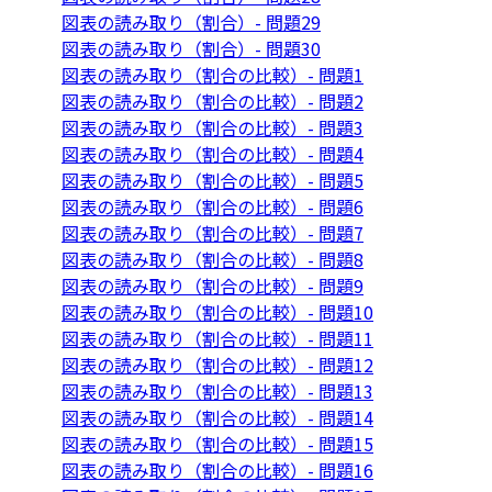
図表の読み取り（割合）- 問題29
図表の読み取り（割合）- 問題30
図表の読み取り（割合の比較）- 問題1
図表の読み取り（割合の比較）- 問題2
図表の読み取り（割合の比較）- 問題3
図表の読み取り（割合の比較）- 問題4
図表の読み取り（割合の比較）- 問題5
図表の読み取り（割合の比較）- 問題6
図表の読み取り（割合の比較）- 問題7
図表の読み取り（割合の比較）- 問題8
図表の読み取り（割合の比較）- 問題9
図表の読み取り（割合の比較）- 問題10
図表の読み取り（割合の比較）- 問題11
図表の読み取り（割合の比較）- 問題12
図表の読み取り（割合の比較）- 問題13
図表の読み取り（割合の比較）- 問題14
図表の読み取り（割合の比較）- 問題15
図表の読み取り（割合の比較）- 問題16