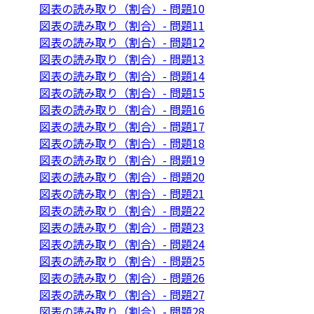
図表の読み取り（割合）- 問題10
図表の読み取り（割合）- 問題11
図表の読み取り（割合）- 問題12
図表の読み取り（割合）- 問題13
図表の読み取り（割合）- 問題14
図表の読み取り（割合）- 問題15
図表の読み取り（割合）- 問題16
図表の読み取り（割合）- 問題17
図表の読み取り（割合）- 問題18
図表の読み取り（割合）- 問題19
図表の読み取り（割合）- 問題20
図表の読み取り（割合）- 問題21
図表の読み取り（割合）- 問題22
図表の読み取り（割合）- 問題23
図表の読み取り（割合）- 問題24
図表の読み取り（割合）- 問題25
図表の読み取り（割合）- 問題26
図表の読み取り（割合）- 問題27
図表の読み取り（割合）- 問題28