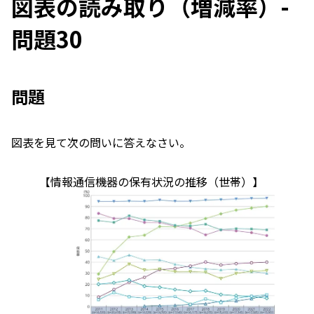
図表の読み取り（増減率）-
問題30
問題
図表を見て次の問いに答えなさい。
【情報通信機器の保有状況の推移（世帯）】