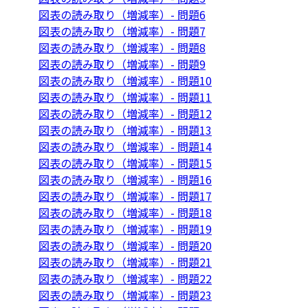
図表の読み取り（増減率）- 問題6
図表の読み取り（増減率）- 問題7
図表の読み取り（増減率）- 問題8
図表の読み取り（増減率）- 問題9
図表の読み取り（増減率）- 問題10
図表の読み取り（増減率）- 問題11
図表の読み取り（増減率）- 問題12
図表の読み取り（増減率）- 問題13
図表の読み取り（増減率）- 問題14
図表の読み取り（増減率）- 問題15
図表の読み取り（増減率）- 問題16
図表の読み取り（増減率）- 問題17
図表の読み取り（増減率）- 問題18
図表の読み取り（増減率）- 問題19
図表の読み取り（増減率）- 問題20
図表の読み取り（増減率）- 問題21
図表の読み取り（増減率）- 問題22
図表の読み取り（増減率）- 問題23