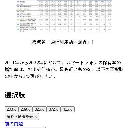
（総務省「通信利用動向調査」）
2011年から2022年にかけて、スマートフォンの保有率の
増加率は、およそ何％か。最も近いものを、以下の選択肢
の中から1つ選びなさい。
選択肢
208%
289%
325%
372%
415%
解答・解説を表示
前の問題