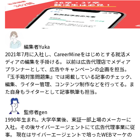
編集者
Yuka
2021年7月に入社し、CareerMineをはじめとする就活メ
ディアの編集を手掛ける。 以前は広告代理店でメディア
プランナーとして、広告やキャンペーンの企画を担当。
『玉手箱対策問題集』では掲載している記事のチェック、
編集、ライター管理、コンテンツ制作などを行ってる。ま
た自身もライターとして記事執筆も担当。
監修者
gen
1990年生まれ。大学卒業後、東証一部上場のメーカーに
入社。その後サイバーエージェントにて広告代理事業に従
事。 現在はサイバーエージェントで培ったWEBマーケの