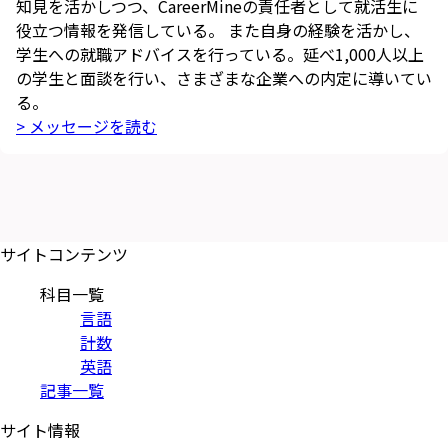
知見を活かしつつ、CareerMineの責任者として就活生に
役立つ情報を発信している。 また自身の経験を活かし、
学生への就職アドバイスを行っている。延べ1,000人以上
の学生と面談を行い、さまざまな企業への内定に導いてい
る。
> メッセージを読む
サイトコンテンツ
科目一覧
言語
計数
英語
記事一覧
サイト情報