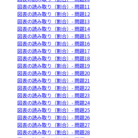
図表の読み取り（割合）- 問題11
図表の読み取り（割合）- 問題12
図表の読み取り（割合）- 問題13
図表の読み取り（割合）- 問題14
図表の読み取り（割合）- 問題15
図表の読み取り（割合）- 問題16
図表の読み取り（割合）- 問題17
図表の読み取り（割合）- 問題18
図表の読み取り（割合）- 問題19
図表の読み取り（割合）- 問題20
図表の読み取り（割合）- 問題21
図表の読み取り（割合）- 問題22
図表の読み取り（割合）- 問題23
図表の読み取り（割合）- 問題24
図表の読み取り（割合）- 問題25
図表の読み取り（割合）- 問題26
図表の読み取り（割合）- 問題27
図表の読み取り（割合）- 問題28