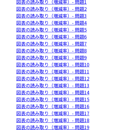
図表の読み取り（増減率）- 問題1
図表の読み取り（増減率）- 問題2
図表の読み取り（増減率）- 問題3
図表の読み取り（増減率）- 問題4
図表の読み取り（増減率）- 問題5
図表の読み取り（増減率）- 問題6
図表の読み取り（増減率）- 問題7
図表の読み取り（増減率）- 問題8
図表の読み取り（増減率）- 問題9
図表の読み取り（増減率）- 問題10
図表の読み取り（増減率）- 問題11
図表の読み取り（増減率）- 問題12
図表の読み取り（増減率）- 問題13
図表の読み取り（増減率）- 問題14
図表の読み取り（増減率）- 問題15
図表の読み取り（増減率）- 問題16
図表の読み取り（増減率）- 問題17
図表の読み取り（増減率）- 問題18
図表の読み取り（増減率）- 問題19