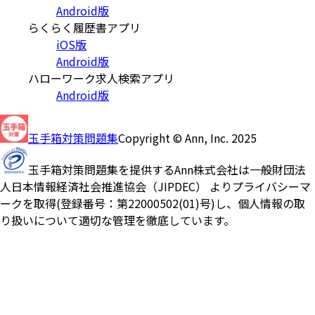
Android版
らくらく履歴書アプリ
iOS版
Android版
ハローワーク求人検索アプリ
Android版
玉手箱対策問題集
Copyright © Ann, Inc. 2025
玉手箱対策問題集を提供するAnn株式会社は一般財団法
人日本情報経済社会推進協会（JIPDEC） よりプライバシーマ
ークを取得(登録番号：第22000502(01)号)し、個人情報の取
り扱いについて適切な管理を徹底しています。