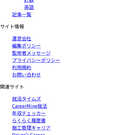
英語
記事一覧
サイト情報
運営会社
編集ポリシー
監修者メッセージ
プライバシーポリシー
利用規約
お問い合わせ
関連サイト
就活タイムズ
CareerMine就活
年収チェッカー
らくらく履歴書
施工管理キャリア
Driver's Career