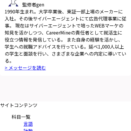
監修者
gen
1990年生まれ。大学卒業後、東証一部上場のメーカーに
入社。その後サイバーエージェントにて広告代理事業に従
事。 現在はサイバーエージェントで培ったWEBマーケの
知見を活かしつつ、CareerMineの責任者として就活生に
役立つ情報を発信している。 また自身の経験を活かし、
学生への就職アドバイスを行っている。延べ1,000人以上
の学生と面談を行い、さまざまな企業への内定に導いてい
る。
> メッセージを読む
サイトコンテンツ
科目一覧
言語
計数