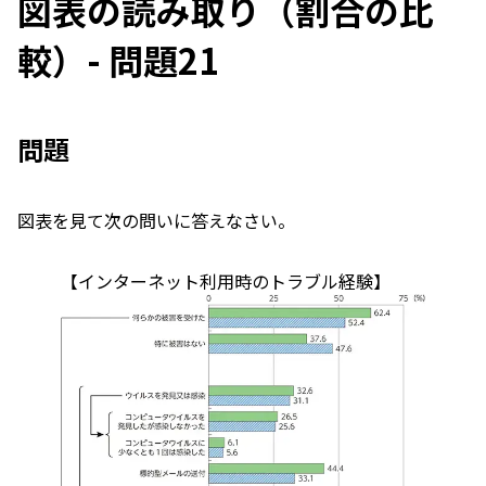
図表の読み取り（割合の比
較）- 問題21
問題
図表を見て次の問いに答えなさい。
【インターネット利用時のトラブル経験】