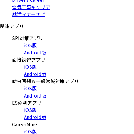
電気工事キャリア
就活マナーナビ
関連アプリ
SPI対策アプリ
iOS版
Android版
面接練習アプリ
iOS版
Android版
時事問題＆一般常識対策アプリ
iOS版
Android版
ES添削アプリ
iOS版
Android版
CareerMine
iOS版