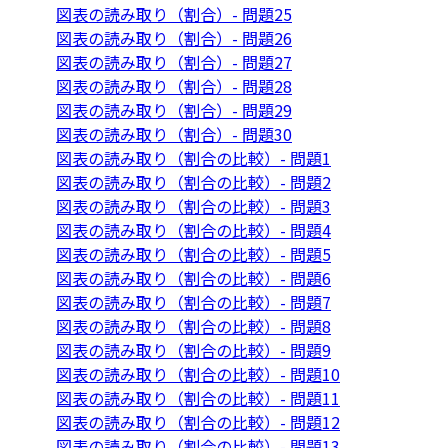
図表の読み取り（割合）- 問題25
図表の読み取り（割合）- 問題26
図表の読み取り（割合）- 問題27
図表の読み取り（割合）- 問題28
図表の読み取り（割合）- 問題29
図表の読み取り（割合）- 問題30
図表の読み取り（割合の比較）- 問題1
図表の読み取り（割合の比較）- 問題2
図表の読み取り（割合の比較）- 問題3
図表の読み取り（割合の比較）- 問題4
図表の読み取り（割合の比較）- 問題5
図表の読み取り（割合の比較）- 問題6
図表の読み取り（割合の比較）- 問題7
図表の読み取り（割合の比較）- 問題8
図表の読み取り（割合の比較）- 問題9
図表の読み取り（割合の比較）- 問題10
図表の読み取り（割合の比較）- 問題11
図表の読み取り（割合の比較）- 問題12
図表の読み取り（割合の比較）- 問題13