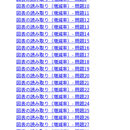
図表の読み取り（増減率）- 問題10
図表の読み取り（増減率）- 問題11
図表の読み取り（増減率）- 問題12
図表の読み取り（増減率）- 問題13
図表の読み取り（増減率）- 問題14
図表の読み取り（増減率）- 問題15
図表の読み取り（増減率）- 問題16
図表の読み取り（増減率）- 問題17
図表の読み取り（増減率）- 問題18
図表の読み取り（増減率）- 問題19
図表の読み取り（増減率）- 問題20
図表の読み取り（増減率）- 問題21
図表の読み取り（増減率）- 問題22
図表の読み取り（増減率）- 問題23
図表の読み取り（増減率）- 問題24
図表の読み取り（増減率）- 問題25
図表の読み取り（増減率）- 問題26
図表の読み取り（増減率）- 問題27