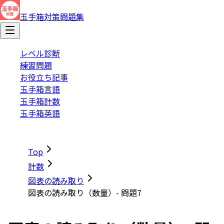
玉手箱対策問題集
レベル診断
練習問題
お役立ち記事
玉手箱言語
玉手箱計数
玉手箱英語
Top
計数
図表の読み取り
図表の読み取り（数量）- 問題7