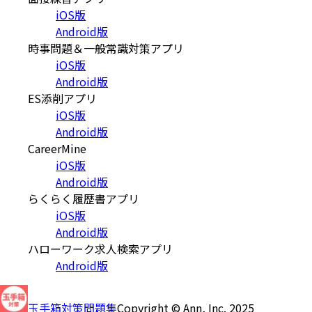
iOS版
Android版
時事問題＆一般常識対策アプリ
iOS版
Android版
ES添削アプリ
iOS版
Android版
CareerMine
iOS版
Android版
らくらく履歴書アプリ
iOS版
Android版
ハローワーク求人検索アプリ
Android版
玉手箱対策問題集
Copyright © Ann, Inc. 2025