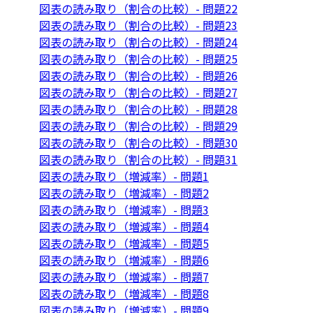
図表の読み取り（割合の比較）- 問題22
図表の読み取り（割合の比較）- 問題23
図表の読み取り（割合の比較）- 問題24
図表の読み取り（割合の比較）- 問題25
図表の読み取り（割合の比較）- 問題26
図表の読み取り（割合の比較）- 問題27
図表の読み取り（割合の比較）- 問題28
図表の読み取り（割合の比較）- 問題29
図表の読み取り（割合の比較）- 問題30
図表の読み取り（割合の比較）- 問題31
図表の読み取り（増減率）- 問題1
図表の読み取り（増減率）- 問題2
図表の読み取り（増減率）- 問題3
図表の読み取り（増減率）- 問題4
図表の読み取り（増減率）- 問題5
図表の読み取り（増減率）- 問題6
図表の読み取り（増減率）- 問題7
図表の読み取り（増減率）- 問題8
図表の読み取り（増減率）- 問題9