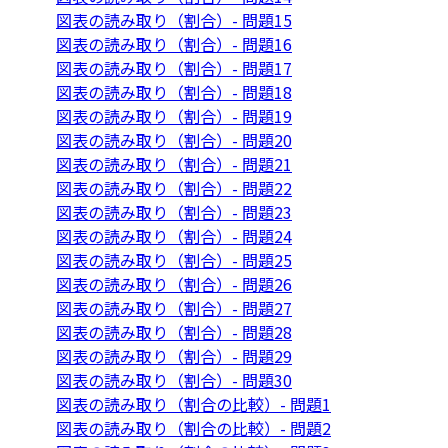
図表の読み取り（割合）- 問題15
図表の読み取り（割合）- 問題16
図表の読み取り（割合）- 問題17
図表の読み取り（割合）- 問題18
図表の読み取り（割合）- 問題19
図表の読み取り（割合）- 問題20
図表の読み取り（割合）- 問題21
図表の読み取り（割合）- 問題22
図表の読み取り（割合）- 問題23
図表の読み取り（割合）- 問題24
図表の読み取り（割合）- 問題25
図表の読み取り（割合）- 問題26
図表の読み取り（割合）- 問題27
図表の読み取り（割合）- 問題28
図表の読み取り（割合）- 問題29
図表の読み取り（割合）- 問題30
図表の読み取り（割合の比較）- 問題1
図表の読み取り（割合の比較）- 問題2