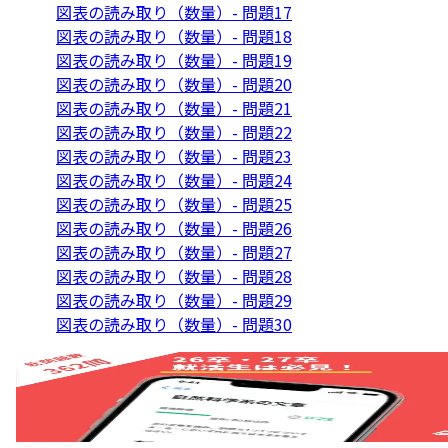
図表の読み取り（数量）- 問題17
図表の読み取り（数量）- 問題18
図表の読み取り（数量）- 問題19
図表の読み取り（数量）- 問題20
図表の読み取り（数量）- 問題21
図表の読み取り（数量）- 問題22
図表の読み取り（数量）- 問題23
図表の読み取り（数量）- 問題24
図表の読み取り（数量）- 問題25
図表の読み取り（数量）- 問題26
図表の読み取り（数量）- 問題27
図表の読み取り（数量）- 問題28
図表の読み取り（数量）- 問題29
図表の読み取り（数量）- 問題30