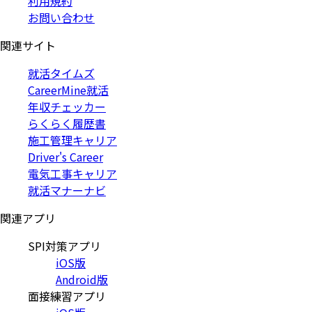
利用規約
お問い合わせ
関連サイト
就活タイムズ
CareerMine就活
年収チェッカー
らくらく履歴書
施工管理キャリア
Driver's Career
電気工事キャリア
就活マナーナビ
関連アプリ
SPI対策アプリ
iOS版
Android版
面接練習アプリ