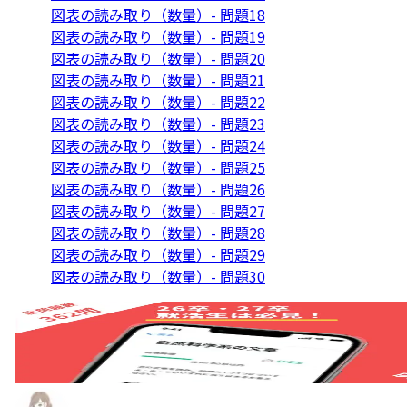
図表の読み取り（数量）- 問題18
図表の読み取り（数量）- 問題19
図表の読み取り（数量）- 問題20
図表の読み取り（数量）- 問題21
図表の読み取り（数量）- 問題22
図表の読み取り（数量）- 問題23
図表の読み取り（数量）- 問題24
図表の読み取り（数量）- 問題25
図表の読み取り（数量）- 問題26
図表の読み取り（数量）- 問題27
図表の読み取り（数量）- 問題28
図表の読み取り（数量）- 問題29
図表の読み取り（数量）- 問題30