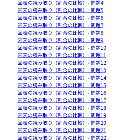
図表の読み取り（割合の比較）- 問題4
図表の読み取り（割合の比較）- 問題5
図表の読み取り（割合の比較）- 問題6
図表の読み取り（割合の比較）- 問題7
図表の読み取り（割合の比較）- 問題8
図表の読み取り（割合の比較）- 問題9
図表の読み取り（割合の比較）- 問題10
図表の読み取り（割合の比較）- 問題11
図表の読み取り（割合の比較）- 問題12
図表の読み取り（割合の比較）- 問題13
図表の読み取り（割合の比較）- 問題14
図表の読み取り（割合の比較）- 問題15
図表の読み取り（割合の比較）- 問題16
図表の読み取り（割合の比較）- 問題17
図表の読み取り（割合の比較）- 問題18
図表の読み取り（割合の比較）- 問題19
図表の読み取り（割合の比較）- 問題20
図表の読み取り（割合の比較）- 問題21
図表の読み取り（割合の比較）- 問題22