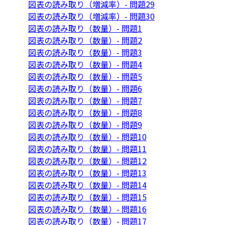
図表の読み取り（増減率）- 問題29
図表の読み取り（増減率）- 問題30
図表の読み取り（数量）- 問題1
図表の読み取り（数量）- 問題2
図表の読み取り（数量）- 問題3
図表の読み取り（数量）- 問題4
図表の読み取り（数量）- 問題5
図表の読み取り（数量）- 問題6
図表の読み取り（数量）- 問題7
図表の読み取り（数量）- 問題8
図表の読み取り（数量）- 問題9
図表の読み取り（数量）- 問題10
図表の読み取り（数量）- 問題11
図表の読み取り（数量）- 問題12
図表の読み取り（数量）- 問題13
図表の読み取り（数量）- 問題14
図表の読み取り（数量）- 問題15
図表の読み取り（数量）- 問題16
図表の読み取り（数量）- 問題17