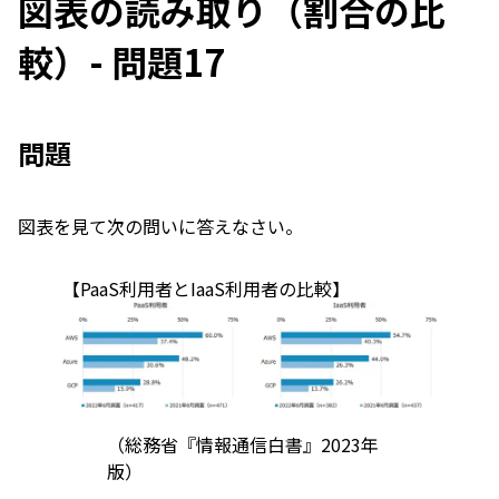
図表の読み取り（割合の比
較）- 問題17
問題
図表を見て次の問いに答えなさい。
【PaaS利用者とIaaS利用者の比較】
（総務省『情報通信白書』2023年
版）