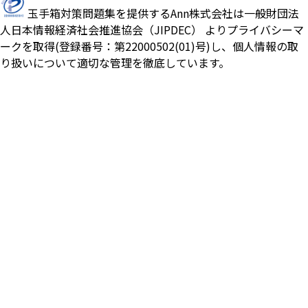
玉手箱対策問題集を提供するAnn株式会社は一般財団法
人日本情報経済社会推進協会（JIPDEC） よりプライバシーマ
ークを取得(登録番号：第22000502(01)号)し、個人情報の取
り扱いについて適切な管理を徹底しています。