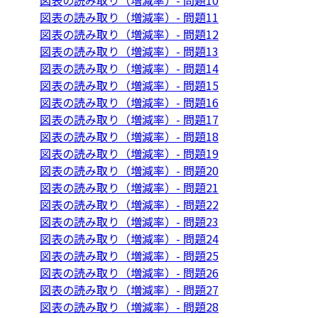
図表の読み取り（増減率）- 問題11
図表の読み取り（増減率）- 問題12
図表の読み取り（増減率）- 問題13
図表の読み取り（増減率）- 問題14
図表の読み取り（増減率）- 問題15
図表の読み取り（増減率）- 問題16
図表の読み取り（増減率）- 問題17
図表の読み取り（増減率）- 問題18
図表の読み取り（増減率）- 問題19
図表の読み取り（増減率）- 問題20
図表の読み取り（増減率）- 問題21
図表の読み取り（増減率）- 問題22
図表の読み取り（増減率）- 問題23
図表の読み取り（増減率）- 問題24
図表の読み取り（増減率）- 問題25
図表の読み取り（増減率）- 問題26
図表の読み取り（増減率）- 問題27
図表の読み取り（増減率）- 問題28