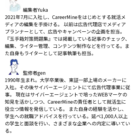
編集者
Yuka
2021年7月に入社し、CareerMineをはじめとする就活メ
ディアの編集を手掛ける。 以前は広告代理店でメディア
プランナーとして、広告やキャンペーンの企画を担当。
『玉手箱対策問題集』では掲載している記事のチェック、
編集、ライター管理、コンテンツ制作などを行ってる。ま
た自身もライターとして記事執筆も担当。
監修者
gen
1990年生まれ。大学卒業後、東証一部上場のメーカーに
入社。その後サイバーエージェントにて広告代理事業に従
事。 現在はサイバーエージェントで培ったWEBマーケの
知見を活かしつつ、CareerMineの責任者として就活生に
役立つ情報を発信している。 また自身の経験を活かし、
学生への就職アドバイスを行っている。延べ1,000人以上
の学生と面談を行い、さまざまな企業への内定に導いてい
る。