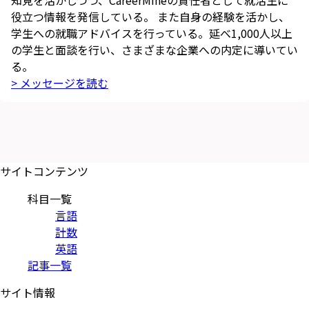
役立つ情報を発信している。 また自身の経験を活かし、
学生への就職アドバイスを行っている。延べ1,000人以上
の学生と面談を行い、さまざまな企業への内定に導いてい
る。
> メッセージを読む
サイトコンテンツ
科目一覧
言語
計数
英語
記事一覧
サイト情報