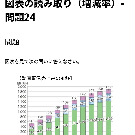
図表の読み取り（増減率）-
問題24
問題
図表を見て次の問いに答えなさい。
【動画配信売上高の推移】