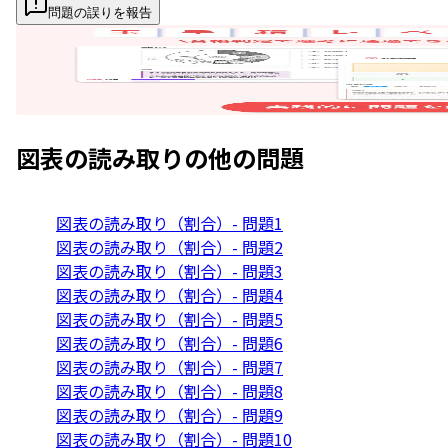
問題の誤りを報告
図表の読み取り
の他の問題
図表の読み取り（割合）- 問題1
図表の読み取り（割合）- 問題2
図表の読み取り（割合）- 問題3
図表の読み取り（割合）- 問題4
図表の読み取り（割合）- 問題5
図表の読み取り（割合）- 問題6
図表の読み取り（割合）- 問題7
図表の読み取り（割合）- 問題8
図表の読み取り（割合）- 問題9
図表の読み取り（割合）- 問題10