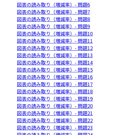
図表の読み取り（増減率）- 問題6
図表の読み取り（増減率）- 問題7
図表の読み取り（増減率）- 問題8
図表の読み取り（増減率）- 問題9
図表の読み取り（増減率）- 問題10
図表の読み取り（増減率）- 問題11
図表の読み取り（増減率）- 問題12
図表の読み取り（増減率）- 問題13
図表の読み取り（増減率）- 問題14
図表の読み取り（増減率）- 問題15
図表の読み取り（増減率）- 問題16
図表の読み取り（増減率）- 問題17
図表の読み取り（増減率）- 問題18
図表の読み取り（増減率）- 問題19
図表の読み取り（増減率）- 問題20
図表の読み取り（増減率）- 問題21
図表の読み取り（増減率）- 問題22
図表の読み取り（増減率）- 問題23
図表の読み取り（増減率）- 問題24