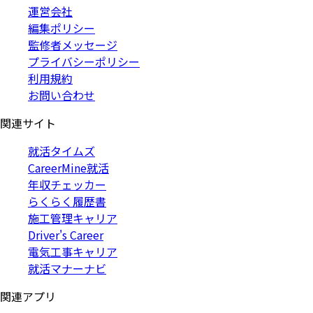
運営会社
編集ポリシー
監修者メッセージ
プライバシーポリシー
利用規約
お問い合わせ
関連サイト
就活タイムズ
CareerMine就活
年収チェッカー
らくらく履歴書
施工管理キャリア
Driver's Career
電気工事キャリア
就活マナーナビ
関連アプリ