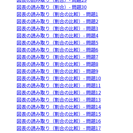
図表の読み取り（割合）- 問題30
図表の読み取り（割合の比較）- 問題1
図表の読み取り（割合の比較）- 問題2
図表の読み取り（割合の比較）- 問題3
図表の読み取り（割合の比較）- 問題4
図表の読み取り（割合の比較）- 問題5
図表の読み取り（割合の比較）- 問題6
図表の読み取り（割合の比較）- 問題7
図表の読み取り（割合の比較）- 問題8
図表の読み取り（割合の比較）- 問題9
図表の読み取り（割合の比較）- 問題10
図表の読み取り（割合の比較）- 問題11
図表の読み取り（割合の比較）- 問題12
図表の読み取り（割合の比較）- 問題13
図表の読み取り（割合の比較）- 問題14
図表の読み取り（割合の比較）- 問題15
図表の読み取り（割合の比較）- 問題16
図表の読み取り（割合の比較）- 問題17