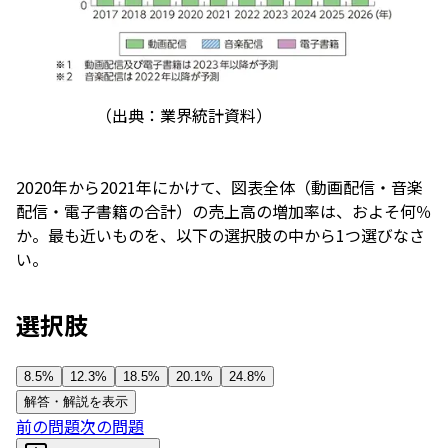
（出典：業界統計資料）
2020年から2021年にかけて、図表全体（動画配信・音楽
配信・電子書籍の合計）の売上高の増加率は、およそ何％
か。最も近いものを、以下の選択肢の中から1つ選びなさ
い。
選択肢
8.5%
12.3%
18.5%
20.1%
24.8%
解答・解説を表示
前の問題
次の問題