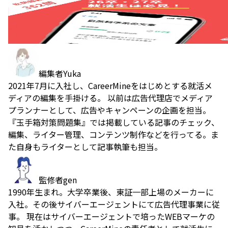
編集者
Yuka
2021年7月に入社し、CareerMineをはじめとする就活メ
ディアの編集を手掛ける。 以前は広告代理店でメディア
プランナーとして、広告やキャンペーンの企画を担当。
『玉手箱対策問題集』では掲載している記事のチェック、
編集、ライター管理、コンテンツ制作などを行ってる。ま
た自身もライターとして記事執筆も担当。
監修者
gen
1990年生まれ。大学卒業後、東証一部上場のメーカーに
入社。その後サイバーエージェントにて広告代理事業に従
事。 現在はサイバーエージェントで培ったWEBマーケの