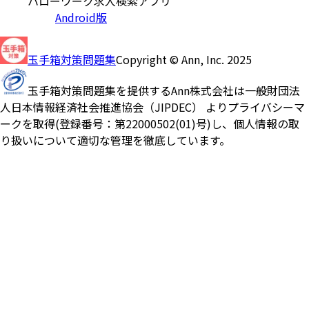
ハローワーク求人検索アプリ
Android版
玉手箱対策問題集
Copyright © Ann, Inc. 2025
玉手箱対策問題集を提供するAnn株式会社は一般財団法
人日本情報経済社会推進協会（JIPDEC） よりプライバシーマ
ークを取得(登録番号：第22000502(01)号)し、個人情報の取
り扱いについて適切な管理を徹底しています。