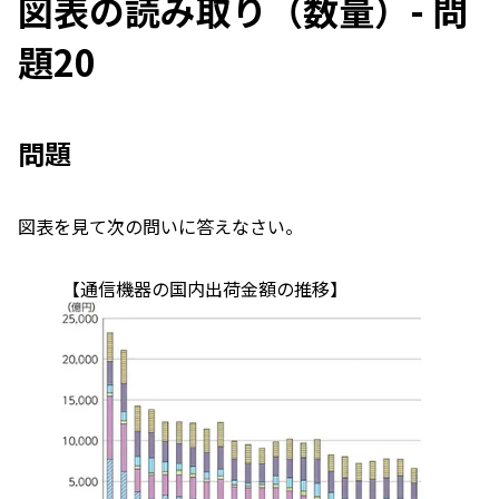
図表の読み取り（数量）- 問
題20
問題
図表を見て次の問いに答えなさい。
【通信機器の国内出荷金額の推移】