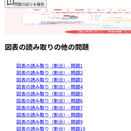
問題の誤りを報告
図表の読み取り
の他の問題
図表の読み取り（割合）- 問題1
図表の読み取り（割合）- 問題2
図表の読み取り（割合）- 問題3
図表の読み取り（割合）- 問題4
図表の読み取り（割合）- 問題5
図表の読み取り（割合）- 問題6
図表の読み取り（割合）- 問題7
図表の読み取り（割合）- 問題8
図表の読み取り（割合）- 問題9
図表の読み取り（割合）- 問題10