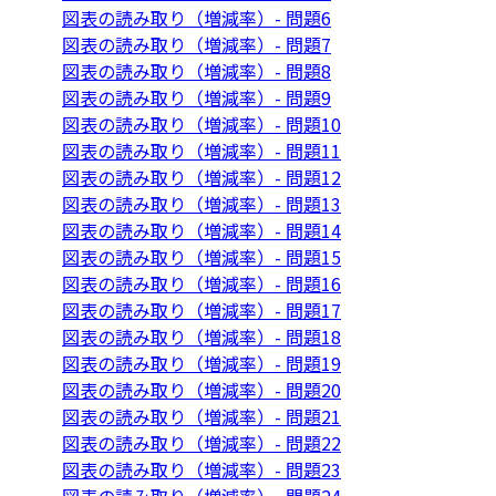
図表の読み取り（増減率）- 問題6
図表の読み取り（増減率）- 問題7
図表の読み取り（増減率）- 問題8
図表の読み取り（増減率）- 問題9
図表の読み取り（増減率）- 問題10
図表の読み取り（増減率）- 問題11
図表の読み取り（増減率）- 問題12
図表の読み取り（増減率）- 問題13
図表の読み取り（増減率）- 問題14
図表の読み取り（増減率）- 問題15
図表の読み取り（増減率）- 問題16
図表の読み取り（増減率）- 問題17
図表の読み取り（増減率）- 問題18
図表の読み取り（増減率）- 問題19
図表の読み取り（増減率）- 問題20
図表の読み取り（増減率）- 問題21
図表の読み取り（増減率）- 問題22
図表の読み取り（増減率）- 問題23