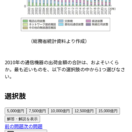
（総務省統計資料より作成）
2010年の通信機器の出荷金額の合計は、およそいくら
か。最も近いものを、以下の選択肢の中から1つ選びなさ
い。
選択肢
5,000億円
7,500億円
10,000億円
12,500億円
15,000億円
解答・解説を表示
前の問題
次の問題