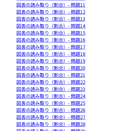
図表の読み取り（割合）- 問題11
図表の読み取り（割合）- 問題12
図表の読み取り（割合）- 問題13
図表の読み取り（割合）- 問題14
図表の読み取り（割合）- 問題15
図表の読み取り（割合）- 問題16
図表の読み取り（割合）- 問題17
図表の読み取り（割合）- 問題18
図表の読み取り（割合）- 問題19
図表の読み取り（割合）- 問題20
図表の読み取り（割合）- 問題21
図表の読み取り（割合）- 問題22
図表の読み取り（割合）- 問題23
図表の読み取り（割合）- 問題24
図表の読み取り（割合）- 問題25
図表の読み取り（割合）- 問題26
図表の読み取り（割合）- 問題27
図表の読み取り（割合）- 問題28