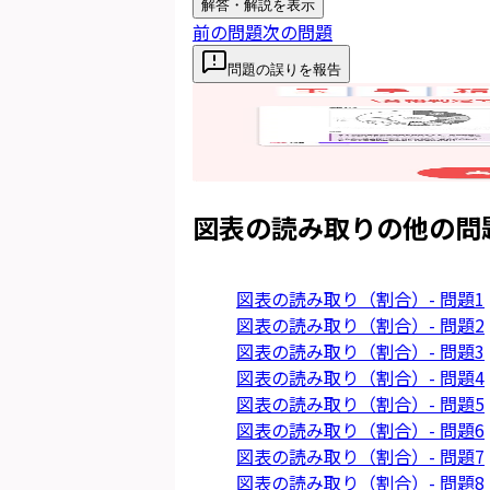
解答・解説を表示
前の問題
次の問題
問題の誤りを報告
図表の読み取り
の他の問
図表の読み取り（割合）- 問題1
図表の読み取り（割合）- 問題2
図表の読み取り（割合）- 問題3
図表の読み取り（割合）- 問題4
図表の読み取り（割合）- 問題5
図表の読み取り（割合）- 問題6
図表の読み取り（割合）- 問題7
図表の読み取り（割合）- 問題8