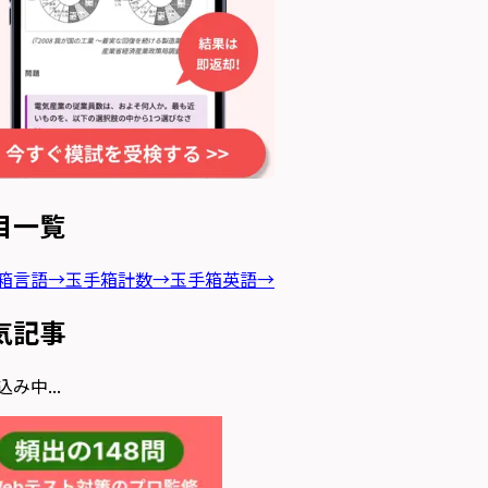
目一覧
箱言語
→
玉手箱計数
→
玉手箱英語
→
気記事
み中...