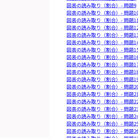
図表の読み取り（割合）- 問題9
図表の読み取り（割合）- 問題1
図表の読み取り（割合）- 問題1
図表の読み取り（割合）- 問題1
図表の読み取り（割合）- 問題1
図表の読み取り（割合）- 問題1
図表の読み取り（割合）- 問題1
図表の読み取り（割合）- 問題1
図表の読み取り（割合）- 問題1
図表の読み取り（割合）- 問題1
図表の読み取り（割合）- 問題1
図表の読み取り（割合）- 問題2
図表の読み取り（割合）- 問題2
図表の読み取り（割合）- 問題2
図表の読み取り（割合）- 問題2
図表の読み取り（割合）- 問題2
図表の読み取り（割合）- 問題2
図表の読み取り（割合）- 問題2