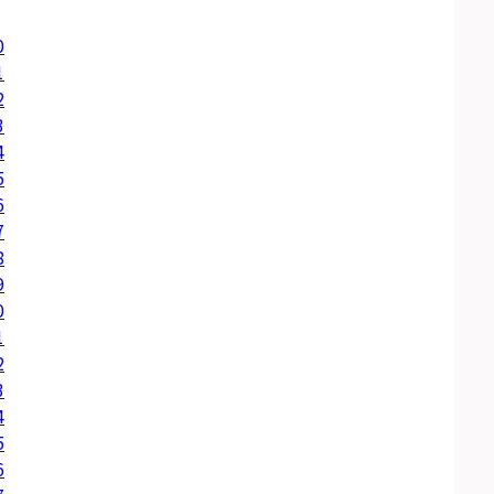
0
1
2
3
4
5
6
7
8
9
0
1
2
3
4
5
6