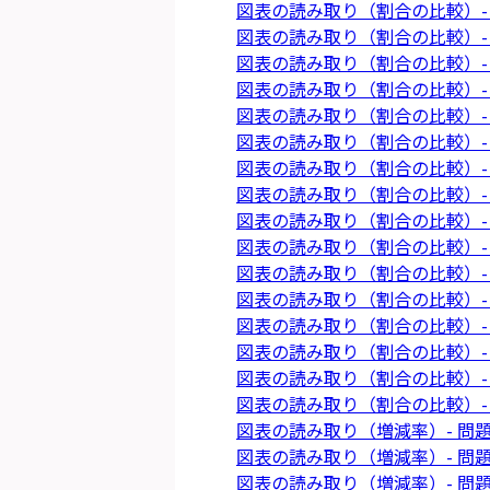
図表の読み取り（割合の比較）- 
図表の読み取り（割合の比較）- 
図表の読み取り（割合の比較）- 
図表の読み取り（割合の比較）- 
図表の読み取り（割合の比較）- 
図表の読み取り（割合の比較）- 
図表の読み取り（割合の比較）- 
図表の読み取り（割合の比較）- 
図表の読み取り（割合の比較）- 
図表の読み取り（割合の比較）- 
図表の読み取り（割合の比較）- 
図表の読み取り（割合の比較）- 
図表の読み取り（割合の比較）- 
図表の読み取り（割合の比較）- 
図表の読み取り（割合の比較）- 
図表の読み取り（割合の比較）- 
図表の読み取り（増減率）- 問題
図表の読み取り（増減率）- 問題
図表の読み取り（増減率）- 問題