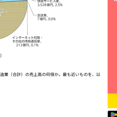
）
造業（合計）の売上高の何倍か。最も近いものを、以