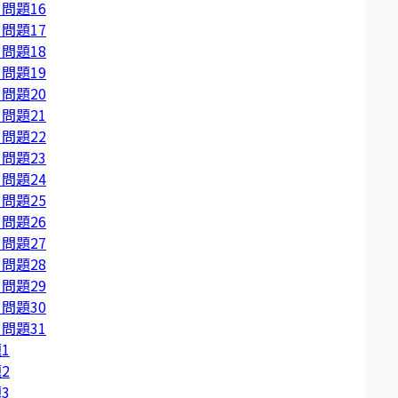
問題16
問題17
問題18
問題19
問題20
問題21
問題22
問題23
問題24
問題25
問題26
問題27
問題28
問題29
問題30
問題31
1
2
3