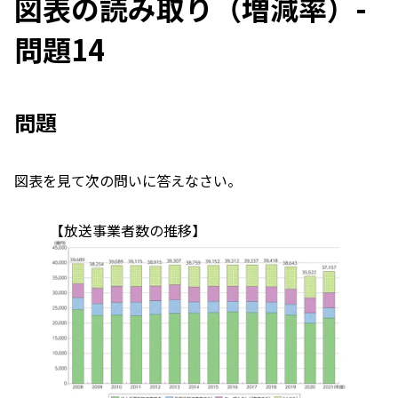
図表の読み取り（増減率）-
問題14
問題
図表を見て次の問いに答えなさい。
【放送事業者数の推移】