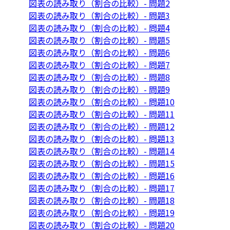
図表の読み取り（割合の比較）- 問題2
図表の読み取り（割合の比較）- 問題3
図表の読み取り（割合の比較）- 問題4
図表の読み取り（割合の比較）- 問題5
図表の読み取り（割合の比較）- 問題6
図表の読み取り（割合の比較）- 問題7
図表の読み取り（割合の比較）- 問題8
図表の読み取り（割合の比較）- 問題9
図表の読み取り（割合の比較）- 問題10
図表の読み取り（割合の比較）- 問題11
図表の読み取り（割合の比較）- 問題12
図表の読み取り（割合の比較）- 問題13
図表の読み取り（割合の比較）- 問題14
図表の読み取り（割合の比較）- 問題15
図表の読み取り（割合の比較）- 問題16
図表の読み取り（割合の比較）- 問題17
図表の読み取り（割合の比較）- 問題18
図表の読み取り（割合の比較）- 問題19
図表の読み取り（割合の比較）- 問題20