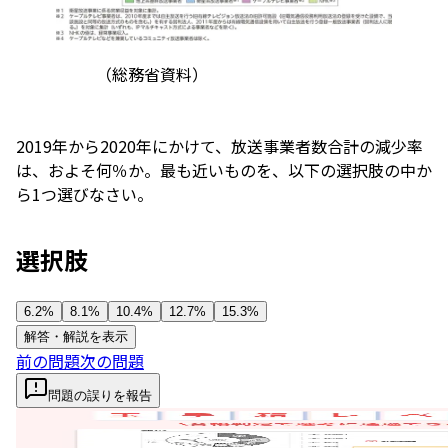
（総務省資料）
2019年から2020年にかけて、放送事業者数合計の減少率
は、およそ何％か。最も近いものを、以下の選択肢の中か
ら1つ選びなさい。
選択肢
6.2%
8.1%
10.4%
12.7%
15.3%
解答・解説を表示
前の問題
次の問題
問題の誤りを報告