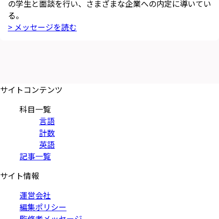
の学生と面談を行い、さまざまな企業への内定に導いてい
る。
> メッセージを読む
サイトコンテンツ
科目一覧
言語
計数
英語
記事一覧
サイト情報
運営会社
編集ポリシー
監修者メッセージ