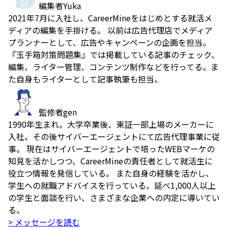
編集者
Yuka
2021年7月に入社し、CareerMineをはじめとする就活メ
ディアの編集を手掛ける。 以前は広告代理店でメディア
プランナーとして、広告やキャンペーンの企画を担当。
『玉手箱対策問題集』では掲載している記事のチェック、
編集、ライター管理、コンテンツ制作などを行ってる。ま
た自身もライターとして記事執筆も担当。
監修者
gen
1990年生まれ。大学卒業後、東証一部上場のメーカーに
入社。その後サイバーエージェントにて広告代理事業に従
事。 現在はサイバーエージェントで培ったWEBマーケの
知見を活かしつつ、CareerMineの責任者として就活生に
役立つ情報を発信している。 また自身の経験を活かし、
学生への就職アドバイスを行っている。延べ1,000人以上
の学生と面談を行い、さまざまな企業への内定に導いてい
る。
> メッセージを読む