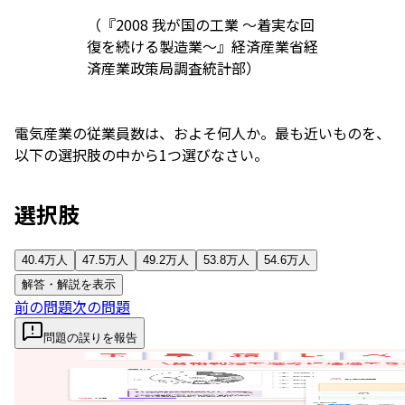
（『2008 我が国の工業 ～着実な回
復を続ける製造業～』経済産業省経
済産業政策局調査統計部）
電気産業の従業員数は、およそ何人か。最も近いものを、
以下の選択肢の中から1つ選びなさい。
選択肢
40.4万人
47.5万人
49.2万人
53.8万人
54.6万人
解答・解説を表示
前の問題
次の問題
問題の誤りを報告