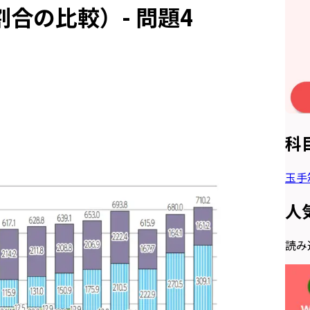
合の比較）- 問題4
科
玉手
人
読み込