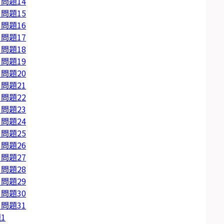
問題14
問題15
問題16
問題17
問題18
問題19
問題20
問題21
問題22
問題23
問題24
問題25
問題26
問題27
問題28
問題29
問題30
問題31
1