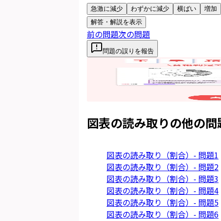
急激に減少
わずかに減少
横ばい
増加
解答・解説を表示
前の問題
次の問題
問題の誤りを報告
図表の読み取り
の他の問
図表の読み取り（割合）- 問題1
図表の読み取り（割合）- 問題2
図表の読み取り（割合）- 問題3
図表の読み取り（割合）- 問題4
図表の読み取り（割合）- 問題5
図表の読み取り（割合）- 問題6