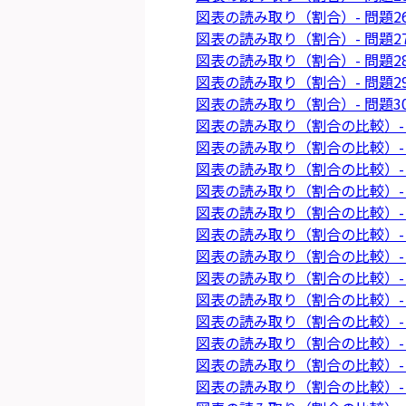
図表の読み取り（割合）- 問題2
図表の読み取り（割合）- 問題2
図表の読み取り（割合）- 問題2
図表の読み取り（割合）- 問題2
図表の読み取り（割合）- 問題3
図表の読み取り（割合の比較）- 
図表の読み取り（割合の比較）- 
図表の読み取り（割合の比較）- 
図表の読み取り（割合の比較）- 
図表の読み取り（割合の比較）- 
図表の読み取り（割合の比較）- 
図表の読み取り（割合の比較）- 
図表の読み取り（割合の比較）- 
図表の読み取り（割合の比較）- 
図表の読み取り（割合の比較）- 
図表の読み取り（割合の比較）- 
図表の読み取り（割合の比較）- 
図表の読み取り（割合の比較）- 