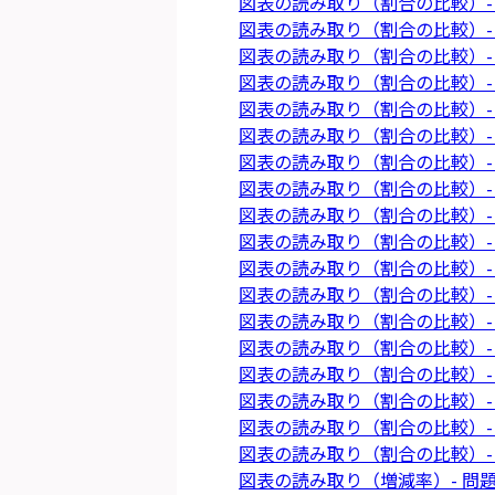
図表の読み取り（割合の比較）- 
図表の読み取り（割合の比較）- 
図表の読み取り（割合の比較）- 
図表の読み取り（割合の比較）- 
図表の読み取り（割合の比較）- 
図表の読み取り（割合の比較）- 
図表の読み取り（割合の比較）- 
図表の読み取り（割合の比較）- 
図表の読み取り（割合の比較）- 
図表の読み取り（割合の比較）- 
図表の読み取り（割合の比較）- 
図表の読み取り（割合の比較）- 
図表の読み取り（割合の比較）- 
図表の読み取り（割合の比較）- 
図表の読み取り（割合の比較）- 
図表の読み取り（割合の比較）- 
図表の読み取り（割合の比較）- 
図表の読み取り（割合の比較）- 
図表の読み取り（増減率）- 問題