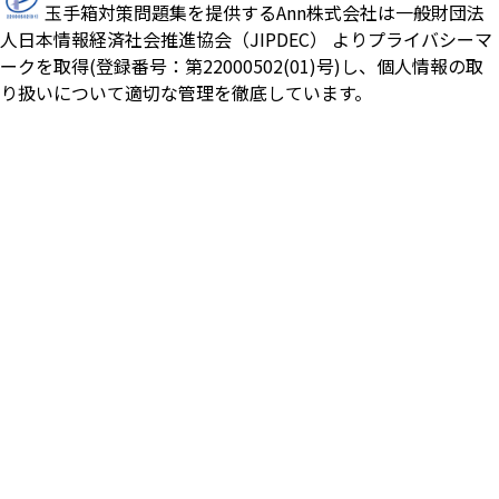
玉手箱対策問題集を提供するAnn株式会社は一般財団法
人日本情報経済社会推進協会（JIPDEC） よりプライバシーマ
ークを取得(登録番号：第22000502(01)号)し、個人情報の取
り扱いについて適切な管理を徹底しています。