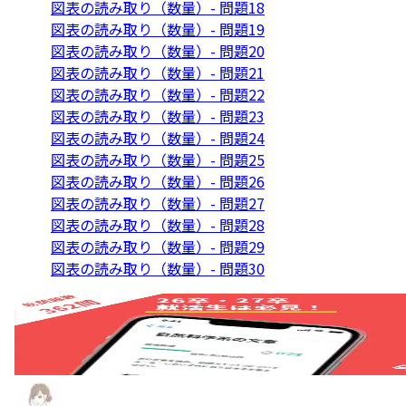
図表の読み取り（数量）- 問題18
図表の読み取り（数量）- 問題19
図表の読み取り（数量）- 問題20
図表の読み取り（数量）- 問題21
図表の読み取り（数量）- 問題22
図表の読み取り（数量）- 問題23
図表の読み取り（数量）- 問題24
図表の読み取り（数量）- 問題25
図表の読み取り（数量）- 問題26
図表の読み取り（数量）- 問題27
図表の読み取り（数量）- 問題28
図表の読み取り（数量）- 問題29
図表の読み取り（数量）- 問題30