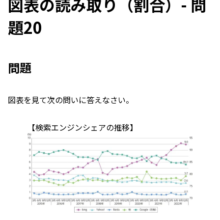
図表の読み取り（割合）- 問
題20
問題
図表を見て次の問いに答えなさい。
【検索エンジンシェアの推移】