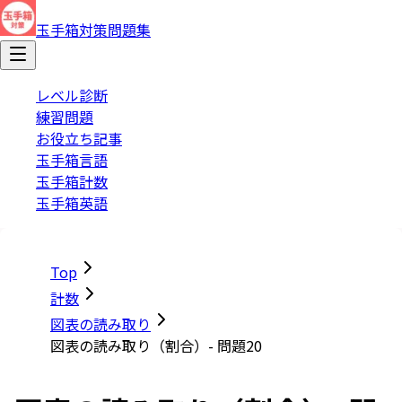
玉手箱対策問題集
レベル診断
練習問題
お役立ち記事
玉手箱言語
玉手箱計数
玉手箱英語
Top
計数
図表の読み取り
図表の読み取り（割合）- 問題20