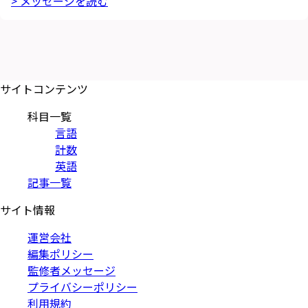
> メッセージを読む
サイトコンテンツ
科目一覧
言語
計数
英語
記事一覧
サイト情報
運営会社
編集ポリシー
監修者メッセージ
プライバシーポリシー
利用規約