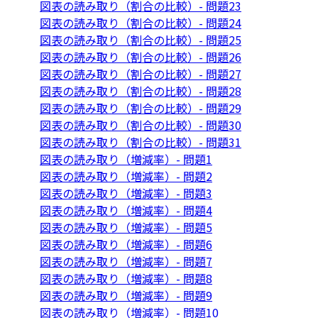
図表の読み取り（割合の比較）- 問題23
図表の読み取り（割合の比較）- 問題24
図表の読み取り（割合の比較）- 問題25
図表の読み取り（割合の比較）- 問題26
図表の読み取り（割合の比較）- 問題27
図表の読み取り（割合の比較）- 問題28
図表の読み取り（割合の比較）- 問題29
図表の読み取り（割合の比較）- 問題30
図表の読み取り（割合の比較）- 問題31
図表の読み取り（増減率）- 問題1
図表の読み取り（増減率）- 問題2
図表の読み取り（増減率）- 問題3
図表の読み取り（増減率）- 問題4
図表の読み取り（増減率）- 問題5
図表の読み取り（増減率）- 問題6
図表の読み取り（増減率）- 問題7
図表の読み取り（増減率）- 問題8
図表の読み取り（増減率）- 問題9
図表の読み取り（増減率）- 問題10