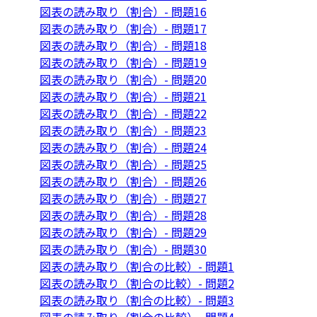
図表の読み取り（割合）- 問題16
図表の読み取り（割合）- 問題17
図表の読み取り（割合）- 問題18
図表の読み取り（割合）- 問題19
図表の読み取り（割合）- 問題20
図表の読み取り（割合）- 問題21
図表の読み取り（割合）- 問題22
図表の読み取り（割合）- 問題23
図表の読み取り（割合）- 問題24
図表の読み取り（割合）- 問題25
図表の読み取り（割合）- 問題26
図表の読み取り（割合）- 問題27
図表の読み取り（割合）- 問題28
図表の読み取り（割合）- 問題29
図表の読み取り（割合）- 問題30
図表の読み取り（割合の比較）- 問題1
図表の読み取り（割合の比較）- 問題2
図表の読み取り（割合の比較）- 問題3
図表の読み取り（割合の比較）- 問題4