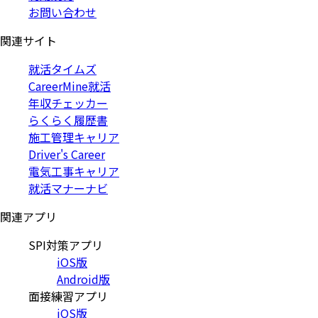
お問い合わせ
関連サイト
就活タイムズ
CareerMine就活
年収チェッカー
らくらく履歴書
施工管理キャリア
Driver's Career
電気工事キャリア
就活マナーナビ
関連アプリ
SPI対策アプリ
iOS版
Android版
面接練習アプリ
iOS版