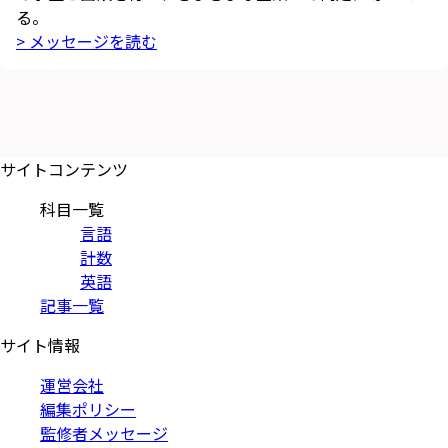
る。
> メッセージを読む
サイトコンテンツ
科目一覧
言語
計数
英語
記事一覧
サイト情報
運営会社
編集ポリシー
監修者メッセージ