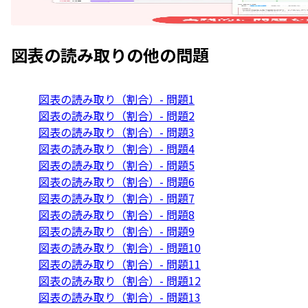
図表の読み取り
の他の問題
図表の読み取り（割合）- 問題1
図表の読み取り（割合）- 問題2
図表の読み取り（割合）- 問題3
図表の読み取り（割合）- 問題4
図表の読み取り（割合）- 問題5
図表の読み取り（割合）- 問題6
図表の読み取り（割合）- 問題7
図表の読み取り（割合）- 問題8
図表の読み取り（割合）- 問題9
図表の読み取り（割合）- 問題10
図表の読み取り（割合）- 問題11
図表の読み取り（割合）- 問題12
図表の読み取り（割合）- 問題13