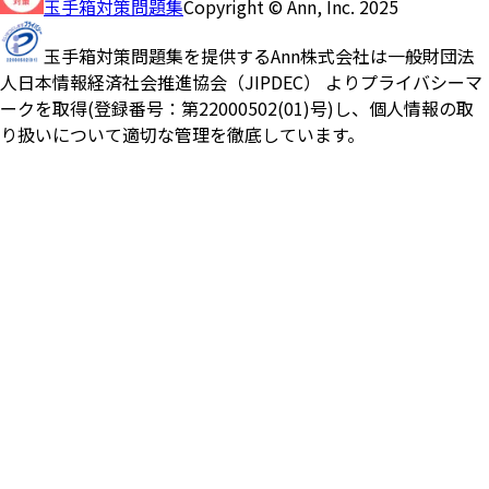
玉手箱対策問題集
Copyright © Ann, Inc. 2025
玉手箱対策問題集を提供するAnn株式会社は一般財団法
人日本情報経済社会推進協会（JIPDEC） よりプライバシーマ
ークを取得(登録番号：第22000502(01)号)し、個人情報の取
り扱いについて適切な管理を徹底しています。