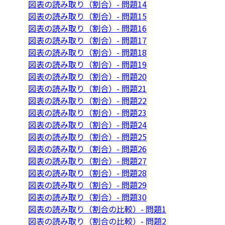
図表の読み取り（割合）- 問題14
図表の読み取り（割合）- 問題15
図表の読み取り（割合）- 問題16
図表の読み取り（割合）- 問題17
図表の読み取り（割合）- 問題18
図表の読み取り（割合）- 問題19
図表の読み取り（割合）- 問題20
図表の読み取り（割合）- 問題21
図表の読み取り（割合）- 問題22
図表の読み取り（割合）- 問題23
図表の読み取り（割合）- 問題24
図表の読み取り（割合）- 問題25
図表の読み取り（割合）- 問題26
図表の読み取り（割合）- 問題27
図表の読み取り（割合）- 問題28
図表の読み取り（割合）- 問題29
図表の読み取り（割合）- 問題30
図表の読み取り（割合の比較）- 問題1
図表の読み取り（割合の比較）- 問題2