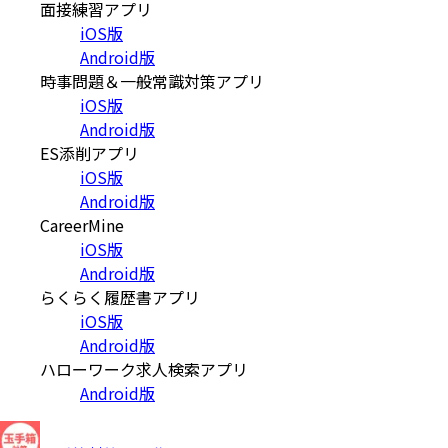
面接練習アプリ
iOS版
Android版
時事問題＆一般常識対策アプリ
iOS版
Android版
ES添削アプリ
iOS版
Android版
CareerMine
iOS版
Android版
らくらく履歴書アプリ
iOS版
Android版
ハローワーク求人検索アプリ
Android版