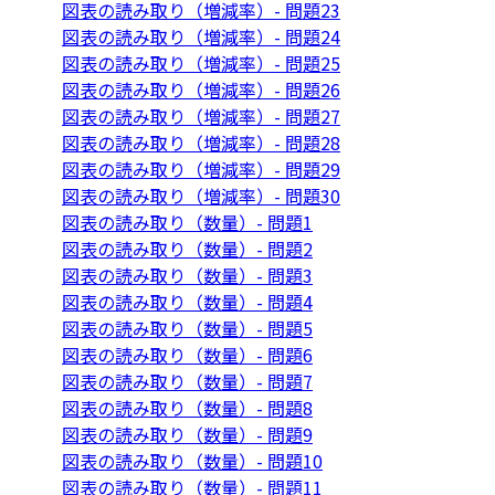
図表の読み取り（増減率）- 問題23
図表の読み取り（増減率）- 問題24
図表の読み取り（増減率）- 問題25
図表の読み取り（増減率）- 問題26
図表の読み取り（増減率）- 問題27
図表の読み取り（増減率）- 問題28
図表の読み取り（増減率）- 問題29
図表の読み取り（増減率）- 問題30
図表の読み取り（数量）- 問題1
図表の読み取り（数量）- 問題2
図表の読み取り（数量）- 問題3
図表の読み取り（数量）- 問題4
図表の読み取り（数量）- 問題5
図表の読み取り（数量）- 問題6
図表の読み取り（数量）- 問題7
図表の読み取り（数量）- 問題8
図表の読み取り（数量）- 問題9
図表の読み取り（数量）- 問題10
図表の読み取り（数量）- 問題11