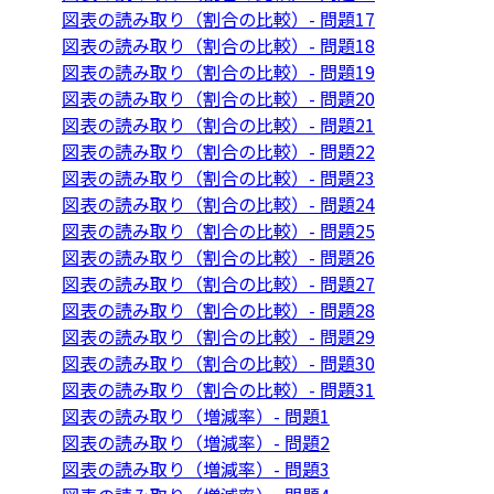
図表の読み取り（割合の比較）- 問題17
図表の読み取り（割合の比較）- 問題18
図表の読み取り（割合の比較）- 問題19
図表の読み取り（割合の比較）- 問題20
図表の読み取り（割合の比較）- 問題21
図表の読み取り（割合の比較）- 問題22
図表の読み取り（割合の比較）- 問題23
図表の読み取り（割合の比較）- 問題24
図表の読み取り（割合の比較）- 問題25
図表の読み取り（割合の比較）- 問題26
図表の読み取り（割合の比較）- 問題27
図表の読み取り（割合の比較）- 問題28
図表の読み取り（割合の比較）- 問題29
図表の読み取り（割合の比較）- 問題30
図表の読み取り（割合の比較）- 問題31
図表の読み取り（増減率）- 問題1
図表の読み取り（増減率）- 問題2
図表の読み取り（増減率）- 問題3