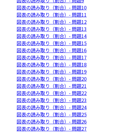
図表の読み取り（割合）- 問題9
図表の読み取り（割合）- 問題10
図表の読み取り（割合）- 問題11
図表の読み取り（割合）- 問題12
図表の読み取り（割合）- 問題13
図表の読み取り（割合）- 問題14
図表の読み取り（割合）- 問題15
図表の読み取り（割合）- 問題16
図表の読み取り（割合）- 問題17
図表の読み取り（割合）- 問題18
図表の読み取り（割合）- 問題19
図表の読み取り（割合）- 問題20
図表の読み取り（割合）- 問題21
図表の読み取り（割合）- 問題22
図表の読み取り（割合）- 問題23
図表の読み取り（割合）- 問題24
図表の読み取り（割合）- 問題25
図表の読み取り（割合）- 問題26
図表の読み取り（割合）- 問題27