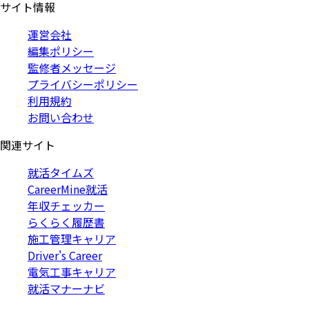
サイト情報
運営会社
編集ポリシー
監修者メッセージ
プライバシーポリシー
利用規約
お問い合わせ
関連サイト
就活タイムズ
CareerMine就活
年収チェッカー
らくらく履歴書
施工管理キャリア
Driver's Career
電気工事キャリア
就活マナーナビ