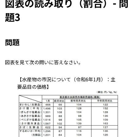
図表の読み取り（割合）- 問
題3
問題
図表を見て次の問いに答えなさい。
【水産物の市況について（令和6年1月）：主
要品目の価格】