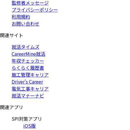
監修者メッセージ
プライバシーポリシー
利用規約
お問い合わせ
関連サイト
就活タイムズ
CareerMine就活
年収チェッカー
らくらく履歴書
施工管理キャリア
Driver's Career
電気工事キャリア
就活マナーナビ
関連アプリ
SPI対策アプリ
iOS版