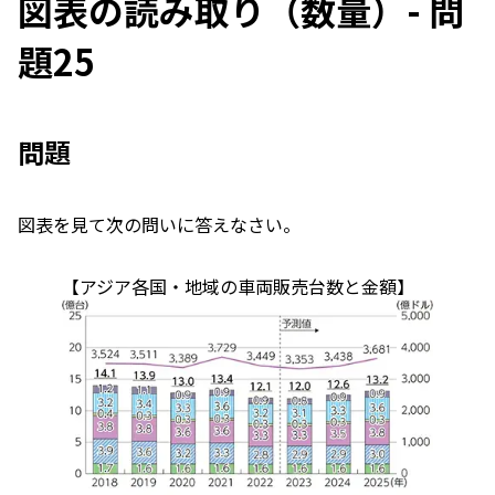
図表の読み取り（数量）- 問
題25
問題
図表を見て次の問いに答えなさい。
【アジア各国・地域の車両販売台数と金額】