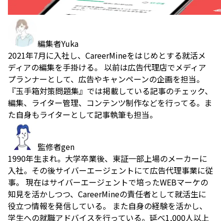
編集者
Yuka
2021年7月に入社し、CareerMineをはじめとする就活メ
ディアの編集を手掛ける。 以前は広告代理店でメディア
プランナーとして、広告やキャンペーンの企画を担当。
『玉手箱対策問題集』では掲載している記事のチェック、
編集、ライター管理、コンテンツ制作などを行ってる。ま
た自身もライターとして記事執筆も担当。
監修者
gen
1990年生まれ。大学卒業後、東証一部上場のメーカーに
入社。その後サイバーエージェントにて広告代理事業に従
事。 現在はサイバーエージェントで培ったWEBマーケの
知見を活かしつつ、CareerMineの責任者として就活生に
役立つ情報を発信している。 また自身の経験を活かし、
学生への就職アドバイスを行っている。延べ1,000人以上