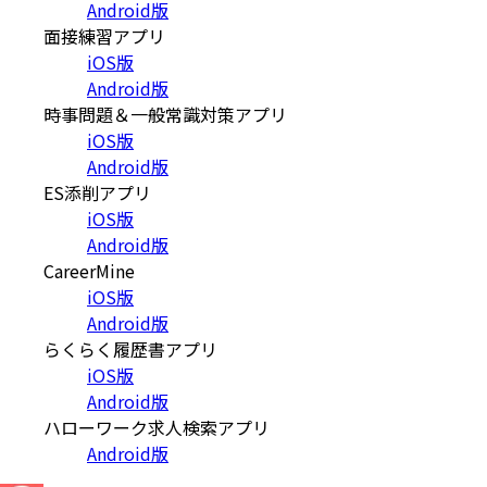
Android版
面接練習アプリ
iOS版
Android版
時事問題＆一般常識対策アプリ
iOS版
Android版
ES添削アプリ
iOS版
Android版
CareerMine
iOS版
Android版
らくらく履歴書アプリ
iOS版
Android版
ハローワーク求人検索アプリ
Android版