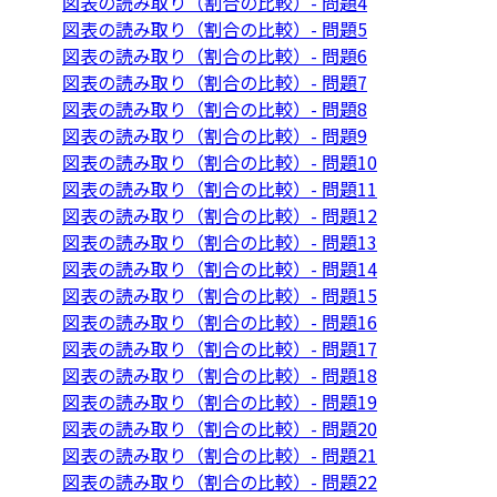
図表の読み取り（割合の比較）- 問題4
図表の読み取り（割合の比較）- 問題5
図表の読み取り（割合の比較）- 問題6
図表の読み取り（割合の比較）- 問題7
図表の読み取り（割合の比較）- 問題8
図表の読み取り（割合の比較）- 問題9
図表の読み取り（割合の比較）- 問題10
図表の読み取り（割合の比較）- 問題11
図表の読み取り（割合の比較）- 問題12
図表の読み取り（割合の比較）- 問題13
図表の読み取り（割合の比較）- 問題14
図表の読み取り（割合の比較）- 問題15
図表の読み取り（割合の比較）- 問題16
図表の読み取り（割合の比較）- 問題17
図表の読み取り（割合の比較）- 問題18
図表の読み取り（割合の比較）- 問題19
図表の読み取り（割合の比較）- 問題20
図表の読み取り（割合の比較）- 問題21
図表の読み取り（割合の比較）- 問題22