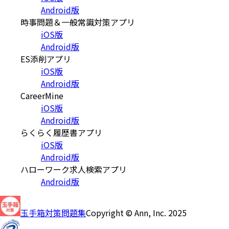
Android版
時事問題＆一般常識対策アプリ
iOS版
Android版
ES添削アプリ
iOS版
Android版
CareerMine
iOS版
Android版
らくらく履歴書アプリ
iOS版
Android版
ハローワーク求人検索アプリ
Android版
玉手箱対策問題集
Copyright © Ann, Inc. 2025