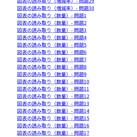
図表の読み取り（増減率）- 問題29
図表の読み取り（増減率）- 問題30
図表の読み取り（数量）- 問題1
図表の読み取り（数量）- 問題2
図表の読み取り（数量）- 問題3
図表の読み取り（数量）- 問題4
図表の読み取り（数量）- 問題5
図表の読み取り（数量）- 問題6
図表の読み取り（数量）- 問題7
図表の読み取り（数量）- 問題8
図表の読み取り（数量）- 問題9
図表の読み取り（数量）- 問題10
図表の読み取り（数量）- 問題11
図表の読み取り（数量）- 問題12
図表の読み取り（数量）- 問題13
図表の読み取り（数量）- 問題14
図表の読み取り（数量）- 問題15
図表の読み取り（数量）- 問題16
図表の読み取り（数量）- 問題17