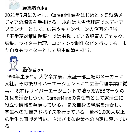
編集者
Yuka
2021年7月に入社し、CareerMineをはじめとする就活メ
ディアの編集を手掛ける。 以前は広告代理店でメディア
プランナーとして、広告やキャンペーンの企画を担当。
『玉手箱対策問題集』では掲載している記事のチェック、
編集、ライター管理、コンテンツ制作などを行ってる。ま
た自身もライターとして記事執筆も担当。
監修者
gen
1990年生まれ。大学卒業後、東証一部上場のメーカーに
入社。その後サイバーエージェントにて広告代理事業に従
事。 現在はサイバーエージェントで培ったWEBマーケの
知見を活かしつつ、CareerMineの責任者として就活生に
役立つ情報を発信している。 また自身の経験を活かし、
学生への就職アドバイスを行っている。延べ1,000人以上
の学生と面談を行い、さまざまな企業への内定に導いてい
る。