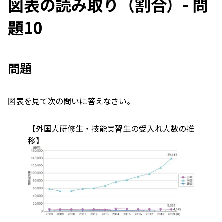
図表の読み取り（割合）- 問
題10
問題
図表を見て次の問いに答えなさい。
【外国人研修生・技能実習生の受入れ人数の推
移】