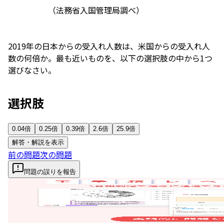
（法務省入国管理局調べ）
2019年の日本からの受入れ人数は、米国からの受入れ人
数の何倍か。最も近いものを、以下の選択肢の中から1つ
選びなさい。
選択肢
0.04倍
0.25倍
0.39倍
2.6倍
25.9倍
解答・解説を表示
前の問題
次の問題
問題の誤りを報告