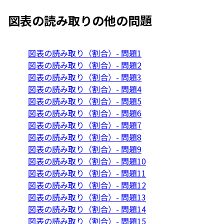
図表の読み取り
の他の問題
図表の読み取り（割合）- 問題1
図表の読み取り（割合）- 問題2
図表の読み取り（割合）- 問題3
図表の読み取り（割合）- 問題4
図表の読み取り（割合）- 問題5
図表の読み取り（割合）- 問題6
図表の読み取り（割合）- 問題7
図表の読み取り（割合）- 問題8
図表の読み取り（割合）- 問題9
図表の読み取り（割合）- 問題10
図表の読み取り（割合）- 問題11
図表の読み取り（割合）- 問題12
図表の読み取り（割合）- 問題13
図表の読み取り（割合）- 問題14
図表の読み取り（割合）- 問題15