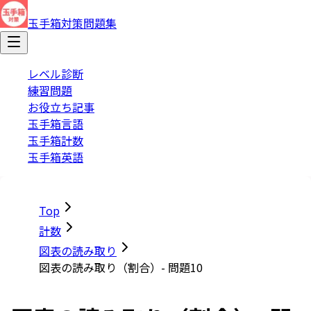
玉手箱対策問題集
レベル診断
練習問題
お役立ち記事
玉手箱言語
玉手箱計数
玉手箱英語
Top
計数
図表の読み取り
図表の読み取り（割合）- 問題10