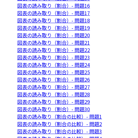
図表の読み取り（割合）- 問題16
図表の読み取り（割合）- 問題17
図表の読み取り（割合）- 問題18
図表の読み取り（割合）- 問題19
図表の読み取り（割合）- 問題20
図表の読み取り（割合）- 問題21
図表の読み取り（割合）- 問題22
図表の読み取り（割合）- 問題23
図表の読み取り（割合）- 問題24
図表の読み取り（割合）- 問題25
図表の読み取り（割合）- 問題26
図表の読み取り（割合）- 問題27
図表の読み取り（割合）- 問題28
図表の読み取り（割合）- 問題29
図表の読み取り（割合）- 問題30
図表の読み取り（割合の比較）- 問題1
図表の読み取り（割合の比較）- 問題2
図表の読み取り（割合の比較）- 問題3