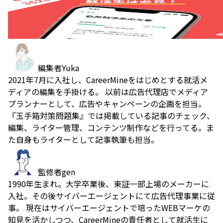
編集者
Yuka
2021年7月に入社し、CareerMineをはじめとする就活メ
ディアの編集を手掛ける。 以前は広告代理店でメディア
プランナーとして、広告やキャンペーンの企画を担当。
『玉手箱対策問題集』では掲載している記事のチェック、
編集、ライター管理、コンテンツ制作などを行ってる。ま
た自身もライターとして記事執筆も担当。
監修者
gen
1990年生まれ。大学卒業後、東証一部上場のメーカーに
入社。その後サイバーエージェントにて広告代理事業に従
事。 現在はサイバーエージェントで培ったWEBマーケの
知見を活かしつつ、CareerMineの責任者として就活生に