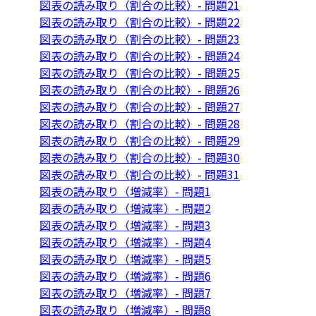
図表の読み取り（割合の比較）- 問題21
図表の読み取り（割合の比較）- 問題22
図表の読み取り（割合の比較）- 問題23
図表の読み取り（割合の比較）- 問題24
図表の読み取り（割合の比較）- 問題25
図表の読み取り（割合の比較）- 問題26
図表の読み取り（割合の比較）- 問題27
図表の読み取り（割合の比較）- 問題28
図表の読み取り（割合の比較）- 問題29
図表の読み取り（割合の比較）- 問題30
図表の読み取り（割合の比較）- 問題31
図表の読み取り（増減率）- 問題1
図表の読み取り（増減率）- 問題2
図表の読み取り（増減率）- 問題3
図表の読み取り（増減率）- 問題4
図表の読み取り（増減率）- 問題5
図表の読み取り（増減率）- 問題6
図表の読み取り（増減率）- 問題7
図表の読み取り（増減率）- 問題8