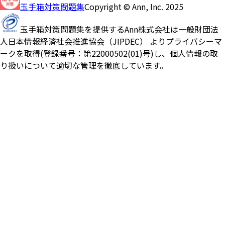
玉手箱対策問題集
Copyright © Ann, Inc. 2025
玉手箱対策問題集を提供するAnn株式会社は一般財団法
人日本情報経済社会推進協会（JIPDEC） よりプライバシーマ
ークを取得(登録番号：第22000502(01)号)し、個人情報の取
り扱いについて適切な管理を徹底しています。