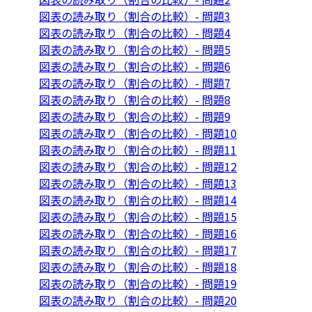
図表の読み取り（割合の比較）- 問題3
図表の読み取り（割合の比較）- 問題4
図表の読み取り（割合の比較）- 問題5
図表の読み取り（割合の比較）- 問題6
図表の読み取り（割合の比較）- 問題7
図表の読み取り（割合の比較）- 問題8
図表の読み取り（割合の比較）- 問題9
図表の読み取り（割合の比較）- 問題10
図表の読み取り（割合の比較）- 問題11
図表の読み取り（割合の比較）- 問題12
図表の読み取り（割合の比較）- 問題13
図表の読み取り（割合の比較）- 問題14
図表の読み取り（割合の比較）- 問題15
図表の読み取り（割合の比較）- 問題16
図表の読み取り（割合の比較）- 問題17
図表の読み取り（割合の比較）- 問題18
図表の読み取り（割合の比較）- 問題19
図表の読み取り（割合の比較）- 問題20