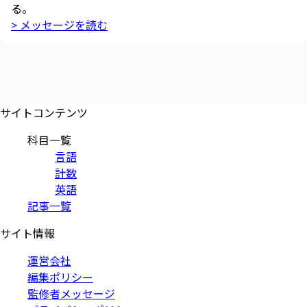
る。
> メッセージを読む
サイトコンテンツ
科目一覧
言語
計数
英語
記事一覧
サイト情報
運営会社
編集ポリシー
監修者メッセージ