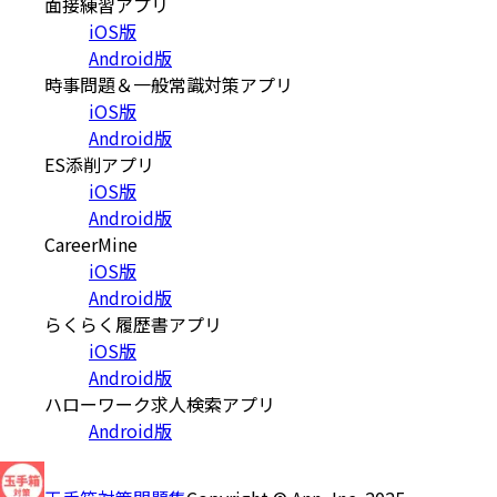
面接練習アプリ
iOS版
Android版
時事問題＆一般常識対策アプリ
iOS版
Android版
ES添削アプリ
iOS版
Android版
CareerMine
iOS版
Android版
らくらく履歴書アプリ
iOS版
Android版
ハローワーク求人検索アプリ
Android版