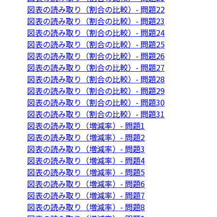
図表の読み取り（割合の比較）- 問題22
図表の読み取り（割合の比較）- 問題23
図表の読み取り（割合の比較）- 問題24
図表の読み取り（割合の比較）- 問題25
図表の読み取り（割合の比較）- 問題26
図表の読み取り（割合の比較）- 問題27
図表の読み取り（割合の比較）- 問題28
図表の読み取り（割合の比較）- 問題29
図表の読み取り（割合の比較）- 問題30
図表の読み取り（割合の比較）- 問題31
図表の読み取り（増減率）- 問題1
図表の読み取り（増減率）- 問題2
図表の読み取り（増減率）- 問題3
図表の読み取り（増減率）- 問題4
図表の読み取り（増減率）- 問題5
図表の読み取り（増減率）- 問題6
図表の読み取り（増減率）- 問題7
図表の読み取り（増減率）- 問題8