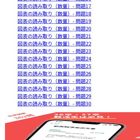
図表の読み取り（数量）- 問題17
図表の読み取り（数量）- 問題18
図表の読み取り（数量）- 問題19
図表の読み取り（数量）- 問題20
図表の読み取り（数量）- 問題21
図表の読み取り（数量）- 問題22
図表の読み取り（数量）- 問題23
図表の読み取り（数量）- 問題24
図表の読み取り（数量）- 問題25
図表の読み取り（数量）- 問題26
図表の読み取り（数量）- 問題27
図表の読み取り（数量）- 問題28
図表の読み取り（数量）- 問題29
図表の読み取り（数量）- 問題30