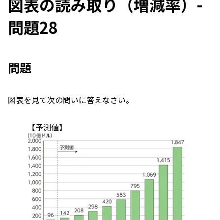
図表の読み取り（増減率）-
問題28
問題
図表を見て次の問いに答えなさい。
【予測値】