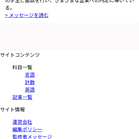
る。
> メッセージを読む
サイトコンテンツ
科目一覧
言語
計数
英語
記事一覧
サイト情報
運営会社
編集ポリシー
監修者メッセージ