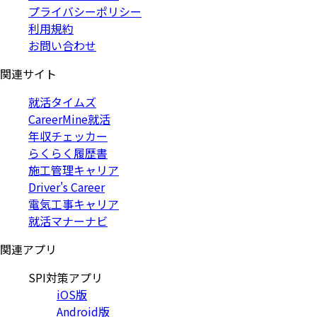
プライバシーポリシー
利用規約
お問い合わせ
関連サイト
就活タイムズ
CareerMine就活
年収チェッカー
らくらく履歴書
施工管理キャリア
Driver's Career
電気工事キャリア
就活マナーナビ
関連アプリ
SPI対策アプリ
iOS版
Android版