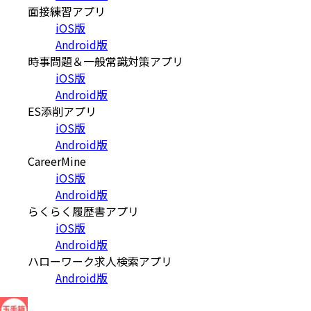
面接練習アプリ
iOS版
Android版
時事問題＆一般常識対策アプリ
iOS版
Android版
ES添削アプリ
iOS版
Android版
CareerMine
iOS版
Android版
らくらく履歴書アプリ
iOS版
Android版
ハローワーク求人検索アプリ
Android版