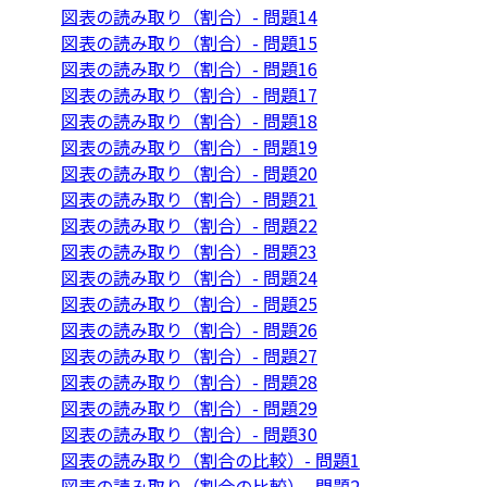
図表の読み取り（割合）- 問題14
図表の読み取り（割合）- 問題15
図表の読み取り（割合）- 問題16
図表の読み取り（割合）- 問題17
図表の読み取り（割合）- 問題18
図表の読み取り（割合）- 問題19
図表の読み取り（割合）- 問題20
図表の読み取り（割合）- 問題21
図表の読み取り（割合）- 問題22
図表の読み取り（割合）- 問題23
図表の読み取り（割合）- 問題24
図表の読み取り（割合）- 問題25
図表の読み取り（割合）- 問題26
図表の読み取り（割合）- 問題27
図表の読み取り（割合）- 問題28
図表の読み取り（割合）- 問題29
図表の読み取り（割合）- 問題30
図表の読み取り（割合の比較）- 問題1
図表の読み取り（割合の比較）- 問題2