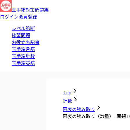
玉手箱対策問題集
ログイン
会員登録
レベル診断
練習問題
お役立ち記事
玉手箱言語
玉手箱計数
玉手箱英語
Top
計数
図表の読み取り
図表の読み取り（数量）- 問題1