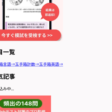
目一覧
箱言語
→
玉手箱計数
→
玉手箱英語
→
気記事
み中...