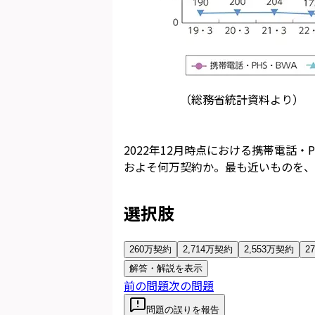
（総務省統計資料より）
2022年12月時点における携帯電話・
およそ何万契約か。最も近いものを、
選択肢
260万契約
2,714万契約
2,553万契約
2
解答・解説を表示
前の問題
次の問題
問題の誤りを報告