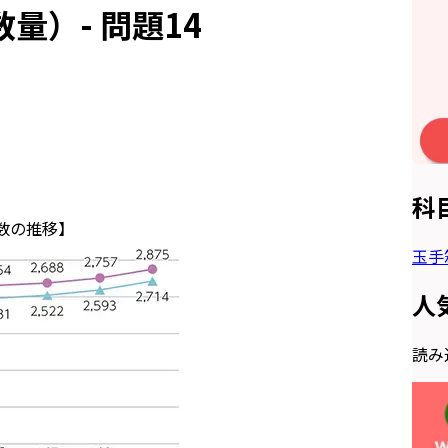
量）- 問題14
科
約数の推移】
玉手
人
読み込