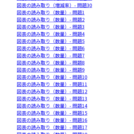
図表の読み取り（増減率）- 問題30
図表の読み取り（数量）- 問題1
図表の読み取り（数量）- 問題2
図表の読み取り（数量）- 問題3
図表の読み取り（数量）- 問題4
図表の読み取り（数量）- 問題5
図表の読み取り（数量）- 問題6
図表の読み取り（数量）- 問題7
図表の読み取り（数量）- 問題8
図表の読み取り（数量）- 問題9
図表の読み取り（数量）- 問題10
図表の読み取り（数量）- 問題11
図表の読み取り（数量）- 問題12
図表の読み取り（数量）- 問題13
図表の読み取り（数量）- 問題14
図表の読み取り（数量）- 問題15
図表の読み取り（数量）- 問題16
図表の読み取り（数量）- 問題17