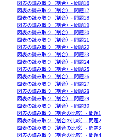
図表の読み取り（割合）- 問題16
図表の読み取り（割合）- 問題17
図表の読み取り（割合）- 問題18
図表の読み取り（割合）- 問題19
図表の読み取り（割合）- 問題20
図表の読み取り（割合）- 問題21
図表の読み取り（割合）- 問題22
図表の読み取り（割合）- 問題23
図表の読み取り（割合）- 問題24
図表の読み取り（割合）- 問題25
図表の読み取り（割合）- 問題26
図表の読み取り（割合）- 問題27
図表の読み取り（割合）- 問題28
図表の読み取り（割合）- 問題29
図表の読み取り（割合）- 問題30
図表の読み取り（割合の比較）- 問題1
図表の読み取り（割合の比較）- 問題2
図表の読み取り（割合の比較）- 問題3
図表の読み取り（割合の比較）- 問題4