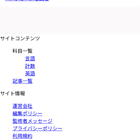
サイトコンテンツ
科目一覧
言語
計数
英語
記事一覧
サイト情報
運営会社
編集ポリシー
監修者メッセージ
プライバシーポリシー
利用規約