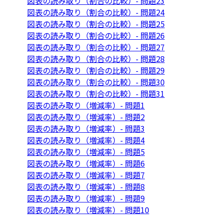
図表の読み取り（割合の比較）- 問題23
図表の読み取り（割合の比較）- 問題24
図表の読み取り（割合の比較）- 問題25
図表の読み取り（割合の比較）- 問題26
図表の読み取り（割合の比較）- 問題27
図表の読み取り（割合の比較）- 問題28
図表の読み取り（割合の比較）- 問題29
図表の読み取り（割合の比較）- 問題30
図表の読み取り（割合の比較）- 問題31
図表の読み取り（増減率）- 問題1
図表の読み取り（増減率）- 問題2
図表の読み取り（増減率）- 問題3
図表の読み取り（増減率）- 問題4
図表の読み取り（増減率）- 問題5
図表の読み取り（増減率）- 問題6
図表の読み取り（増減率）- 問題7
図表の読み取り（増減率）- 問題8
図表の読み取り（増減率）- 問題9
図表の読み取り（増減率）- 問題10