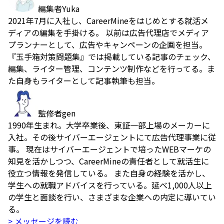
編集者
Yuka
2021年7月に入社し、CareerMineをはじめとする就活メ
ディアの編集を手掛ける。 以前は広告代理店でメディア
プランナーとして、広告やキャンペーンの企画を担当。
『玉手箱対策問題集』では掲載している記事のチェック、
編集、ライター管理、コンテンツ制作などを行ってる。ま
た自身もライターとして記事執筆も担当。
監修者
gen
1990年生まれ。大学卒業後、東証一部上場のメーカーに
入社。その後サイバーエージェントにて広告代理事業に従
事。 現在はサイバーエージェントで培ったWEBマーケの
知見を活かしつつ、CareerMineの責任者として就活生に
役立つ情報を発信している。 また自身の経験を活かし、
学生への就職アドバイスを行っている。延べ1,000人以上
の学生と面談を行い、さまざまな企業への内定に導いてい
る。
> メッセージを読む