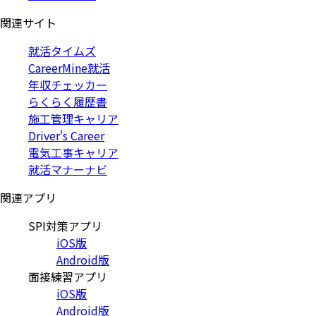
関連サイト
就活タイムズ
CareerMine就活
年収チェッカー
らくらく履歴書
施工管理キャリア
Driver's Career
電気工事キャリア
就活マナーナビ
関連アプリ
SPI対策アプリ
iOS版
Android版
面接練習アプリ
iOS版
Android版