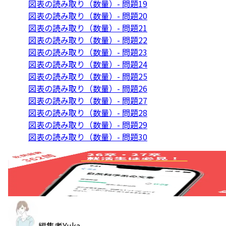
図表の読み取り（数量）- 問題19
図表の読み取り（数量）- 問題20
図表の読み取り（数量）- 問題21
図表の読み取り（数量）- 問題22
図表の読み取り（数量）- 問題23
図表の読み取り（数量）- 問題24
図表の読み取り（数量）- 問題25
図表の読み取り（数量）- 問題26
図表の読み取り（数量）- 問題27
図表の読み取り（数量）- 問題28
図表の読み取り（数量）- 問題29
図表の読み取り（数量）- 問題30
編集者
Yuka