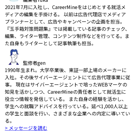
2021年7月に入社し、CareerMineをはじめとする就活メ
ディアの編集を手掛ける。 以前は広告代理店でメディア
プランナーとして、広告やキャンペーンの企画を担当。
『玉手箱対策問題集』では掲載している記事のチェック、
編集、ライター管理、コンテンツ制作などを行ってる。ま
た自身もライターとして記事執筆も担当。
監修者
gen
1990年生まれ。大学卒業後、東証一部上場のメーカーに
入社。その後サイバーエージェントにて広告代理事業に従
事。 現在はサイバーエージェントで培ったWEBマーケの
知見を活かしつつ、CareerMineの責任者として就活生に
役立つ情報を発信している。 また自身の経験を活かし、
学生への就職アドバイスを行っている。延べ1,000人以上
の学生と面談を行い、さまざまな企業への内定に導いてい
る。
> メッセージを読む