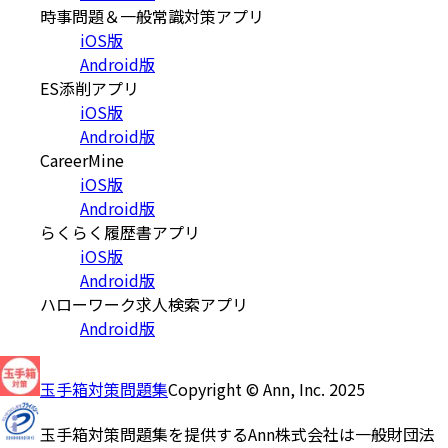
時事問題＆一般常識対策アプリ
iOS版
Android版
ES添削アプリ
iOS版
Android版
CareerMine
iOS版
Android版
らくらく履歴書アプリ
iOS版
Android版
ハローワーク求人検索アプリ
Android版
玉手箱対策問題集
Copyright © Ann, Inc. 2025
玉手箱対策問題集を提供するAnn株式会社は一般財団法