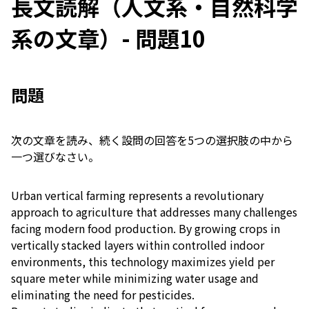
長文読解（人文系・自然科学
系の文章）- 問題10
問題
次の文章を読み、続く設問の回答を5つの選択肢の中から
一つ選びなさい。
Urban vertical farming represents a revolutionary
approach to agriculture that addresses many challenges
facing modern food production. By growing crops in
vertically stacked layers within controlled indoor
environments, this technology maximizes yield per
square meter while minimizing water usage and
eliminating the need for pesticides.