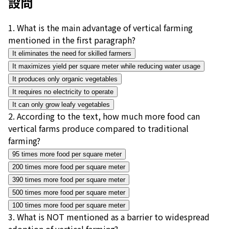
設問
1
.
What is the main advantage of vertical farming
mentioned in the first paragraph?
It eliminates the need for skilled farmers
It maximizes yield per square meter while reducing water usage
It produces only organic vegetables
It requires no electricity to operate
It can only grow leafy vegetables
2
.
According to the text, how much more food can
vertical farms produce compared to traditional
farming?
95 times more food per square meter
200 times more food per square meter
390 times more food per square meter
500 times more food per square meter
100 times more food per square meter
3
.
What is NOT mentioned as a barrier to widespread
adoption of vertical farming?