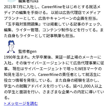
編集者
Yuka
2021年7月に入社し、CareerMineをはじめとする就活メ
ディアの編集を手掛ける。 以前は広告代理店でメディア
プランナーとして、広告やキャンペーンの企画を担当。
『玉手箱対策問題集』では掲載している記事のチェック、
編集、ライター管理、コンテンツ制作などを行ってる。ま
た自身もライターとして記事執筆も担当。
監修者
gen
1990年生まれ。大学卒業後、東証一部上場のメーカーに
入社。その後サイバーエージェントにて広告代理事業に従
事。 現在はサイバーエージェントで培ったWEBマーケの
知見を活かしつつ、CareerMineの責任者として就活生に
役立つ情報を発信している。 また自身の経験を活かし、
学生への就職アドバイスを行っている。延べ1,000人以上
の学生と面談を行い、さまざまな企業への内定に導いてい
る。
> メッセージを読む