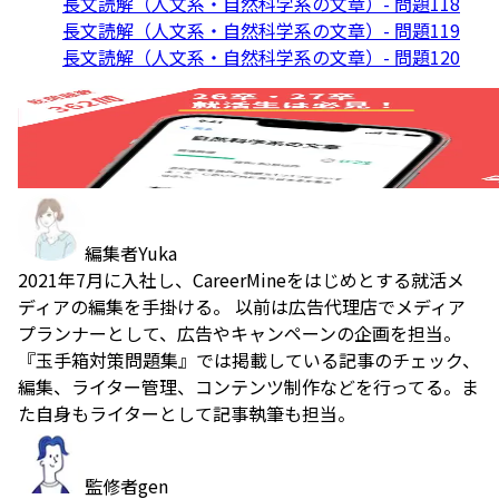
長文読解（人文系・自然科学系の文章）- 問題118
長文読解（人文系・自然科学系の文章）- 問題119
長文読解（人文系・自然科学系の文章）- 問題120
編集者
Yuka
2021年7月に入社し、CareerMineをはじめとする就活メ
ディアの編集を手掛ける。 以前は広告代理店でメディア
プランナーとして、広告やキャンペーンの企画を担当。
『玉手箱対策問題集』では掲載している記事のチェック、
編集、ライター管理、コンテンツ制作などを行ってる。ま
た自身もライターとして記事執筆も担当。
監修者
gen