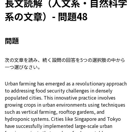
長文読解（人文系・自然科学
系の文章）- 問題48
問題
次の文章を読み、続く設問の回答を5つの選択肢の中から
一つ選びなさい。
Urban farming has emerged as a revolutionary approach
to addressing food security challenges in densely
populated cities. This innovative practice involves
growing crops in urban environments using techniques
such as vertical farming, rooftop gardens, and
hydroponic systems. Cities like Singapore and Tokyo
have successfully implemented large-scale urban