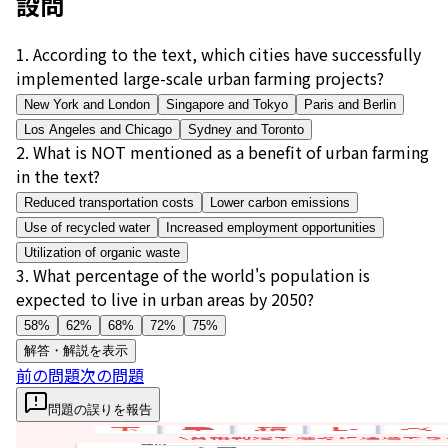
設問
1
.
According to the text, which cities have successfully
implemented large-scale urban farming projects?
New York and London
Singapore and Tokyo
Paris and Berlin
Los Angeles and Chicago
Sydney and Toronto
2
.
What is NOT mentioned as a benefit of urban farming
in the text?
Reduced transportation costs
Lower carbon emissions
Use of recycled water
Increased employment opportunities
Utilization of organic waste
3
.
What percentage of the world's population is
expected to live in urban areas by 2050?
58%
62%
68%
72%
75%
解答・解説を表示
前の問題
次の問題
問題の誤りを報告