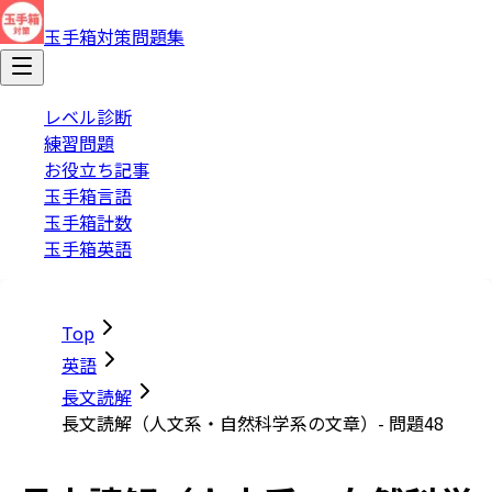
玉手箱対策問題集
レベル診断
練習問題
お役立ち記事
玉手箱言語
玉手箱計数
玉手箱英語
Top
英語
長文読解
長文読解（人文系・自然科学系の文章）- 問題48