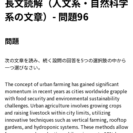
長文読解（人文系・自然科学
系の文章）- 問題96
問題
次の文章を読み、続く設問の回答を5つの選択肢の中から
一つ選びなさい。
The concept of urban farming has gained significant
momentum in recent years as cities worldwide grapple
with food security and environmental sustainability
challenges. Urban agriculture involves growing crops
and raising livestock within city limits, utilizing
innovative techniques such as vertical farming, rooftop
gardens, and hydroponic systems. These methods allow