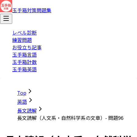
玉手箱対策問題集
レベル診断
練習問題
お役立ち記事
玉手箱言語
玉手箱計数
玉手箱英語
Top
英語
長文読解
長文読解（人文系・自然科学系の文章）- 問題96