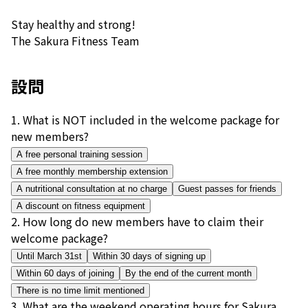
Stay healthy and strong!
The Sakura Fitness Team
設問
1
.
What is NOT included in the welcome package for
new members?
A free personal training session
A free monthly membership extension
A nutritional consultation at no charge
Guest passes for friends
A discount on fitness equipment
2
.
How long do new members have to claim their
welcome package?
Until March 31st
Within 30 days of signing up
Within 60 days of joining
By the end of the current month
There is no time limit mentioned
3
.
What are the weekend operating hours for Sakura