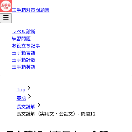
玉手箱対策問題集
レベル診断
練習問題
お役立ち記事
玉手箱言語
玉手箱計数
玉手箱英語
Top
英語
長文読解
長文読解（実用文・会話文）- 問題12