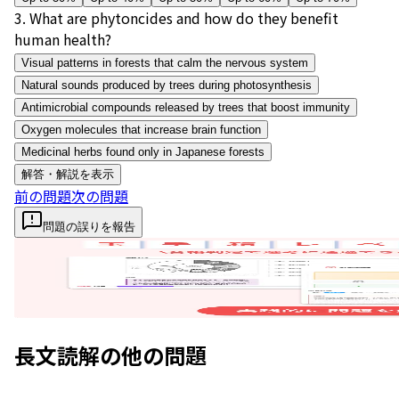
3
.
What are phytoncides and how do they benefit
human health?
Visual patterns in forests that calm the nervous system
Natural sounds produced by trees during photosynthesis
Antimicrobial compounds released by trees that boost immunity
Oxygen molecules that increase brain function
Medicinal herbs found only in Japanese forests
解答・解説を表示
前の問題
次の問題
問題の誤りを報告
長文読解
の他の問題