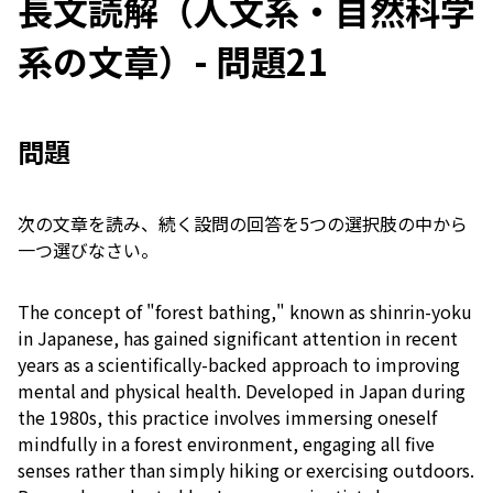
長文読解（人文系・自然科学
系の文章）- 問題21
問題
次の文章を読み、続く設問の回答を5つの選択肢の中から
一つ選びなさい。
The concept of "forest bathing," known as shinrin-yoku
in Japanese, has gained significant attention in recent
years as a scientifically-backed approach to improving
mental and physical health. Developed in Japan during
the 1980s, this practice involves immersing oneself
mindfully in a forest environment, engaging all five
senses rather than simply hiking or exercising outdoors.