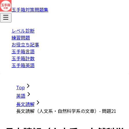
玉手箱対策問題集
レベル診断
練習問題
お役立ち記事
玉手箱言語
玉手箱計数
玉手箱英語
Top
英語
長文読解
長文読解（人文系・自然科学系の文章）- 問題21