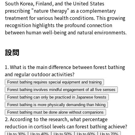
South Korea, Finland, and the United States
prescribing "nature therapy" as a complementary
treatment for various health conditions. This growing
recognition highlights the profound connection
between human well-being and natural environments.
設問
1
.
What is the main difference between forest bathing
and regular outdoor activities?
Forest bathing requires special equipment and training
Forest bathing involves mindful engagement of all five senses
Forest bathing can only be practiced in Japanese forests
Forest bathing is more physically demanding than hiking
Forest bathing must be done alone without companions
2
.
According to the research, what percentage
reduction in cortisol levels can forest bathing achieve?
Up to 30%
Up to 40%
Up to 50%
Up to 60%
Up to 70%