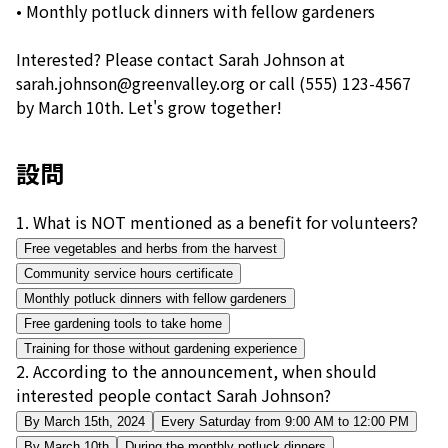
• Monthly potluck dinners with fellow gardeners
Interested? Please contact Sarah Johnson at
sarah.johnson@greenvalley.org or call (555) 123-4567
by March 10th. Let's grow together!
設問
1
.
What is NOT mentioned as a benefit for volunteers?
Free vegetables and herbs from the harvest
Community service hours certificate
Monthly potluck dinners with fellow gardeners
Free gardening tools to take home
Training for those without gardening experience
2
.
According to the announcement, when should
interested people contact Sarah Johnson?
By March 15th, 2024
Every Saturday from 9:00 AM to 12:00 PM
By March 10th
During the monthly potluck dinners