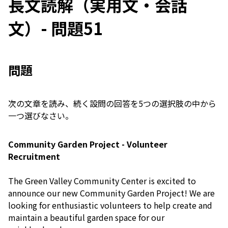
長文読解（実用文・会話
文）- 問題51
問題
次の文章を読み、続く設問の回答を5つの選択肢の中から
一つ選びなさい。
Community Garden Project - Volunteer
Recruitment
The Green Valley Community Center is excited to
announce our new Community Garden Project! We are
looking for enthusiastic volunteers to help create and
maintain a beautiful garden space for our