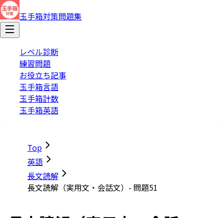
玉手箱対策問題集
レベル診断
練習問題
お役立ち記事
玉手箱言語
玉手箱計数
玉手箱英語
Top
英語
長文読解
長文読解（実用文・会話文）- 問題51