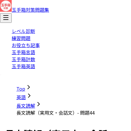
玉手箱対策問題集
レベル診断
練習問題
お役立ち記事
玉手箱言語
玉手箱計数
玉手箱英語
Top
英語
長文読解
長文読解（実用文・会話文）- 問題44