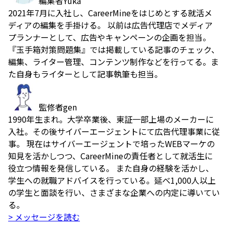
編集者
Yuka
2021年7月に入社し、CareerMineをはじめとする就活メ
ディアの編集を手掛ける。 以前は広告代理店でメディア
プランナーとして、広告やキャンペーンの企画を担当。
『玉手箱対策問題集』では掲載している記事のチェック、
編集、ライター管理、コンテンツ制作などを行ってる。ま
た自身もライターとして記事執筆も担当。
監修者
gen
1990年生まれ。大学卒業後、東証一部上場のメーカーに
入社。その後サイバーエージェントにて広告代理事業に従
事。 現在はサイバーエージェントで培ったWEBマーケの
知見を活かしつつ、CareerMineの責任者として就活生に
役立つ情報を発信している。 また自身の経験を活かし、
学生への就職アドバイスを行っている。延べ1,000人以上
の学生と面談を行い、さまざまな企業への内定に導いてい
る。
> メッセージを読む