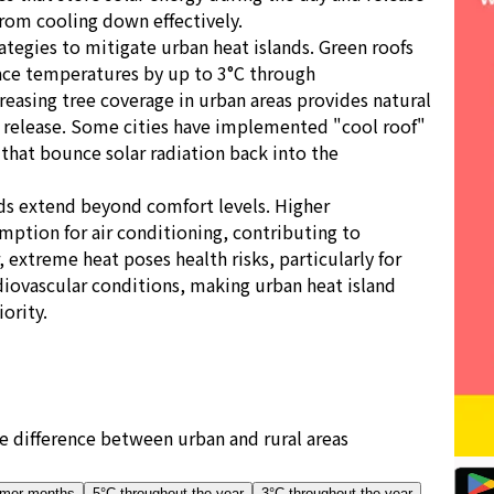
 from cooling down effectively.
rategies to mitigate urban heat islands. Green roofs
face temperatures by up to 3°C through
creasing tree coverage in urban areas provides natural
 release. Some cities have implemented "cool roof"
 that bounce solar radiation back into the
nds extend beyond comfort levels. Higher
ption for air conditioning, contributing to
extreme heat poses health risks, particularly for
diovascular conditions, making urban heat island
iority.
difference between urban and rural areas
mmer months
5°C throughout the year
3°C throughout the year