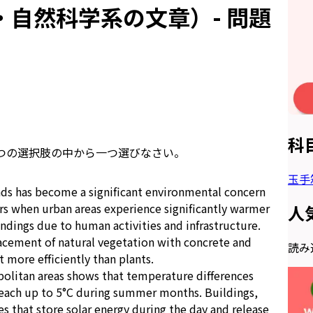
自然科学系の文章）- 問題
科
つの選択肢の中から一つ選びなさい。
玉手
ds has become a significant environmental concern
urs when urban areas experience significantly warmer
人
ndings due to human activities and infrastructure.
acement of natural vegetation with concrete and
読み込
 more efficiently than plants.
olitan areas shows that temperature differences
reach up to 5°C during summer months. Buildings,
es that store solar energy during the day and release