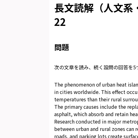
長文読解（人文系・
22
問題
次の文章を読み、続く設問の回答を5
The phenomenon of urban heat islan
in cities worldwide. This effect occ
temperatures than their rural surrou
The primary causes include the repl
asphalt, which absorb and retain heat
Research conducted in major metrop
between urban and rural zones can 
roads, and parking lots create surfac