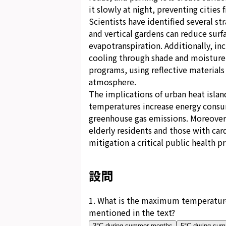
it slowly at night, preventing cities
Scientists have identified several st
and vertical gardens can reduce sur
evapotranspiration. Additionally, in
cooling through shade and moisture
programs, using reflective materials
atmosphere.
The implications of urban heat isla
temperatures increase energy consum
greenhouse gas emissions. Moreover, 
elderly residents and those with car
mitigation a critical public health pr
設問
1
.
What is the maximum temperature 
mentioned in the text?
3°C during summer months
5°C during su