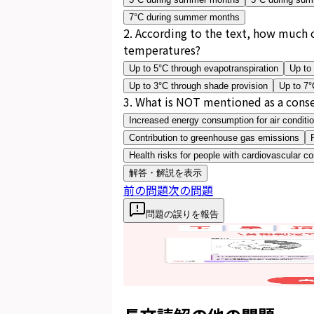
7°C during summer months
2
.
According to the text, how much c
temperatures?
Up to 5°C through evapotranspiration
Up to
Up to 3°C through shade provision
Up to 7°
3
.
What is NOT mentioned as a conseq
Increased energy consumption for air conditi
Contribution to greenhouse gas emissions
Health risks for people with cardiovascular co
解答・解説を表示
前の問題
次の問題
問題の誤りを報告