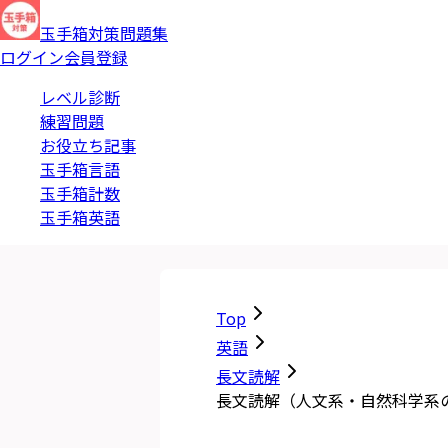
玉手箱対策問題集
ログイン
会員登録
レベル診断
練習問題
お役立ち記事
玉手箱言語
玉手箱計数
玉手箱英語
Top
英語
長文読解
長文読解（人文系・自然科学系の文