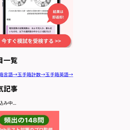
目一覧
箱言語
→
玉手箱計数
→
玉手箱英語
→
気記事
み中...