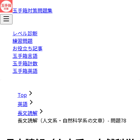
玉手箱対策問題集
レベル診断
練習問題
お役立ち記事
玉手箱言語
玉手箱計数
玉手箱英語
Top
英語
長文読解
長文読解（人文系・自然科学系の文章）- 問題78