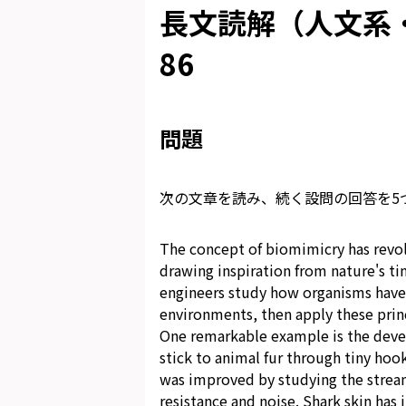
長文読解（人文系・
86
問題
次の文章を読み、続く設問の回答を5
The concept of biomimicry has revo
drawing inspiration from nature's ti
engineers study how organisms have e
environments, then apply these princ
One remarkable example is the devel
stick to animal fur through tiny hook
was improved by studying the stream
resistance and noise. Shark skin has