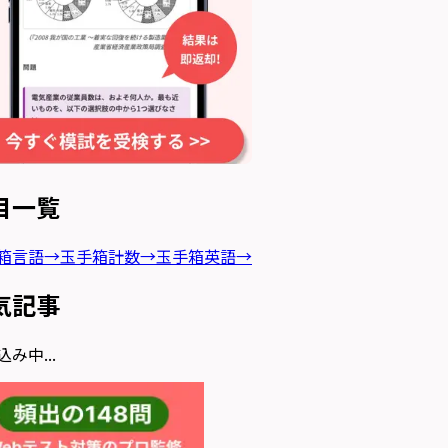
目一覧
箱言語
→
玉手箱計数
→
玉手箱英語
→
気記事
み中...