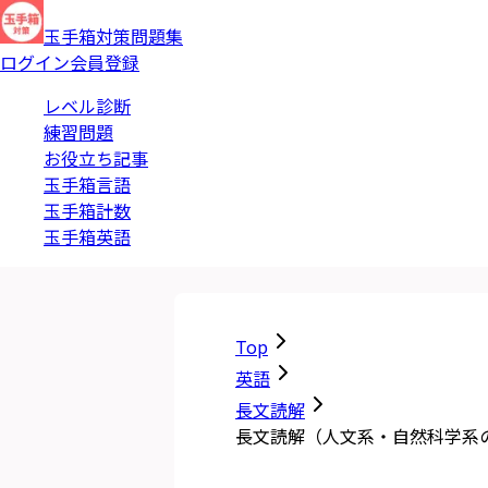
玉手箱対策問題集
ログイン
会員登録
レベル診断
練習問題
お役立ち記事
玉手箱言語
玉手箱計数
玉手箱英語
Top
英語
長文読解
長文読解（人文系・自然科学系の文