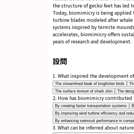
the structure of gecko feet has led t
Today, biomimicry is being applied 
turbine blades modeled after whale f
systems inspired by termite mounds
accelerates, biomimicry offers sustai
years of research and development.
設問
1
.
What inspired the development of 
The streamlined beak of kingfisher birds
Th
The surface texture of shark skin
The desig
2
.
How has biomimicry contributed 
By creating faster transportation systems
B
By improving wind turbine efficiency and red
By enhancing swimsuit performance in compe
3
.
What can be inferred about nature'