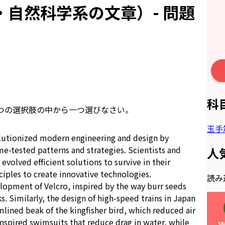
自然科学系の文章）- 問題
科
つの選択肢の中から一つ選びなさい。
玉手
lutionized modern engineering and design by
me-tested patterns and strategies. Scientists and
人
volved efficient solutions to survive in their
iples to create innovative technologies.
読み込
opment of Velcro, inspired by the way burr seeds
s. Similarly, the design of high-speed trains in Japan
lined beak of the kingfisher bird, which reduced air
 inspired swimsuits that reduce drag in water, while