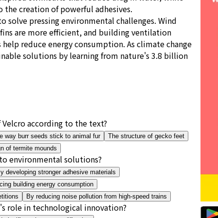
o the creation of powerful adhesives.
to solve pressing environmental challenges. Wind
ins are more efficient, and building ventilation
 help reduce energy consumption. As climate change
nable solutions by learning from nature's 3.8 billion
Velcro according to the text?
e way burr seeds stick to animal fur
The structure of gecko feet
n of termite mounds
to environmental solutions?
y developing stronger adhesive materials
ucing building energy consumption
titions
By reducing noise pollution from high-speed trains
s role in technological innovation?