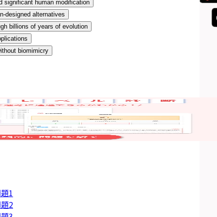
d significant human modification
n-designed alternatives
gh billions of years of evolution
plications
ithout biomimicry
題1
題2
題3