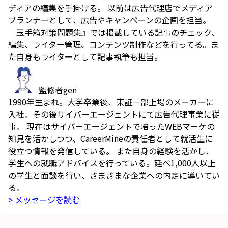
ディアの編集を手掛ける。 以前は広告代理店でメディア
プランナーとして、広告やキャンペーンの企画を担当。
『玉手箱対策問題集』では掲載している記事のチェック、
編集、ライター管理、コンテンツ制作などを行ってる。ま
た自身もライターとして記事執筆も担当。
監修者
gen
1990年生まれ。大学卒業後、東証一部上場のメーカーに
入社。その後サイバーエージェントにて広告代理事業に従
事。 現在はサイバーエージェントで培ったWEBマーケの
知見を活かしつつ、CareerMineの責任者として就活生に
役立つ情報を発信している。 また自身の経験を活かし、
学生への就職アドバイスを行っている。延べ1,000人以上
の学生と面談を行い、さまざまな企業への内定に導いてい
る。
> メッセージを読む