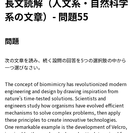
長文読解（人文系・自然科学
系の文章）- 問題55
問題
次の文章を読み、続く設問の回答を5つの選択肢の中から
一つ選びなさい。
The concept of biomimicry has revolutionized modern
engineering and design by drawing inspiration from
nature's time-tested solutions. Scientists and
engineers study how organisms have evolved efficient
mechanisms to solve complex problems, then apply
these principles to create innovative technologies.
One remarkable example is the development of Velcro,