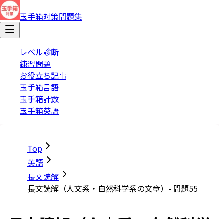
玉手箱対策問題集
レベル診断
練習問題
お役立ち記事
玉手箱言語
玉手箱計数
玉手箱英語
Top
英語
長文読解
長文読解（人文系・自然科学系の文章）- 問題55