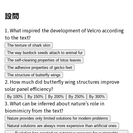
設問
1
.
What inspired the development of Velcro according
to the text?
The texture of shark skin
The way burdock seeds attach to animal fur
The self-cleaning properties of lotus leaves
The adhesive properties of gecko feet
The structure of butterfly wings
2
.
How much did butterfly wing structures improve
solar panel efficiency?
By 100%
By 150%
By 200%
By 250%
By 300%
3
.
What can be inferred about nature's role in
biomimicry from the text?
Nature provides only limited solutions for modern problems
Natural solutions are always more expensive than artificial ones