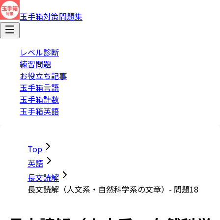
玉手箱対策問題集
レベル診断
練習問題
お役立ち記事
玉手箱言語
玉手箱計数
玉手箱英語
Top
英語
長文読解
長文読解（人文系・自然科学系の文章）- 問題18