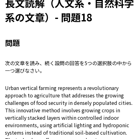
長文読解（人文系・自然科学
系の文章）- 問題18
問題
次の文章を読み、続く設問の回答を5つの選択肢の中から
一つ選びなさい。
Urban vertical farming represents a revolutionary
approach to agriculture that addresses the growing
challenges of food security in densely populated cities.
This innovative method involves growing crops in
vertically stacked layers within controlled indoor
environments, using artificial lighting and hydroponic
systems instead of traditional soil-based cultivation.