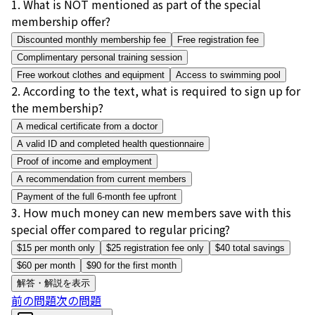
1
.
What is NOT mentioned as part of the special
membership offer?
Discounted monthly membership fee
Free registration fee
Complimentary personal training session
Free workout clothes and equipment
Access to swimming pool
2
.
According to the text, what is required to sign up for
the membership?
A medical certificate from a doctor
A valid ID and completed health questionnaire
Proof of income and employment
A recommendation from current members
Payment of the full 6-month fee upfront
3
.
How much money can new members save with this
special offer compared to regular pricing?
$15 per month only
$25 registration fee only
$40 total savings
$60 per month
$90 for the first month
解答・解説を表示
前の問題
次の問題