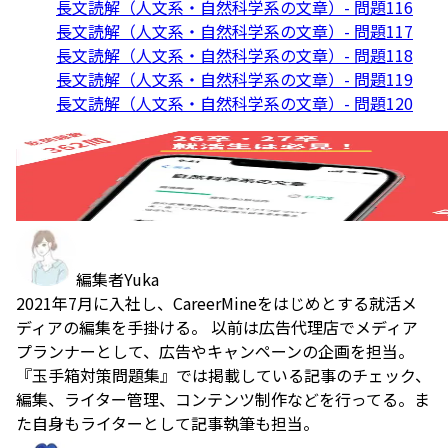
長文読解（人文系・自然科学系の文章）- 問題116
長文読解（人文系・自然科学系の文章）- 問題117
長文読解（人文系・自然科学系の文章）- 問題118
長文読解（人文系・自然科学系の文章）- 問題119
長文読解（人文系・自然科学系の文章）- 問題120
編集者
Yuka
2021年7月に入社し、CareerMineをはじめとする就活メ
ディアの編集を手掛ける。 以前は広告代理店でメディア
プランナーとして、広告やキャンペーンの企画を担当。
『玉手箱対策問題集』では掲載している記事のチェック、
編集、ライター管理、コンテンツ制作などを行ってる。ま
た自身もライターとして記事執筆も担当。