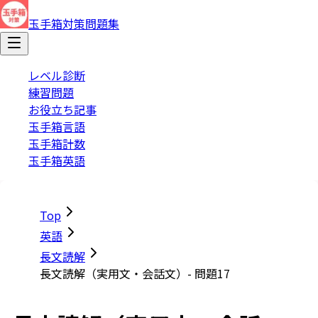
玉手箱対策問題集
レベル診断
練習問題
お役立ち記事
玉手箱言語
玉手箱計数
玉手箱英語
Top
英語
長文読解
長文読解（実用文・会話文）- 問題17