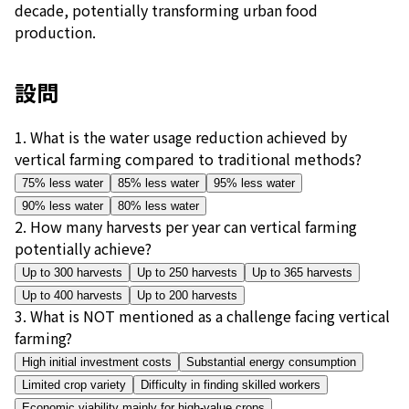
decade, potentially transforming urban food
production.
設問
1
.
What is the water usage reduction achieved by
vertical farming compared to traditional methods?
75% less water
85% less water
95% less water
90% less water
80% less water
2
.
How many harvests per year can vertical farming
potentially achieve?
Up to 300 harvests
Up to 250 harvests
Up to 365 harvests
Up to 400 harvests
Up to 200 harvests
3
.
What is NOT mentioned as a challenge facing vertical
farming?
High initial investment costs
Substantial energy consumption
Limited crop variety
Difficulty in finding skilled workers
Economic viability mainly for high-value crops