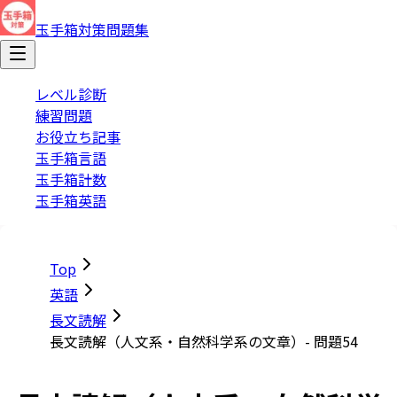
玉手箱対策問題集
レベル診断
練習問題
お役立ち記事
玉手箱言語
玉手箱計数
玉手箱英語
Top
英語
長文読解
長文読解（人文系・自然科学系の文章）- 問題54