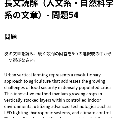
長文読解（人文系・自然科学
系の文章）- 問題54
問題
次の文章を読み、続く設問の回答を5つの選択肢の中から
一つ選びなさい。
Urban vertical farming represents a revolutionary
approach to agriculture that addresses the growing
challenges of food security in densely populated cities.
This innovative method involves growing crops in
vertically stacked layers within controlled indoor
environments, utilizing advanced technologies such as
LED lighting, hydroponic systems, and climate control.